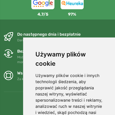
4,7/5
97%
Do następnego dnia i bezpłatnie
Darmowa wysyłka dla zamówień powyżej 250 PLN
Bezpłatne wymiany i zwroty
Używamy plików
Możesz zwrócić lub wymienić swoje zamówienie w dowolnym
cookie
momencie w ciągu 90 dni.
Wspieramy Trees.org
Używamy plików cookie i innych
Za każde zamówienie sadzimy drzewo! Czytaj więcej
O nas
.
technologii śledzenia, aby
poprawić jakość przeglądania
naszej witryny, wyświetlać
spersonalizowane treści i reklamy,
analizować ruch w naszej witrynie
i wiedzieć, skąd pochodzą nasi