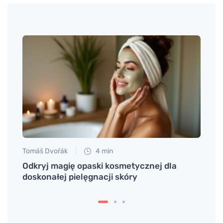
Tomáš Dvořák
4 min
Tomáš
cje i
Odkryj magię opaski kosmetycznej dla
Wypró
doskonałej pielęgnacji skóry
dział