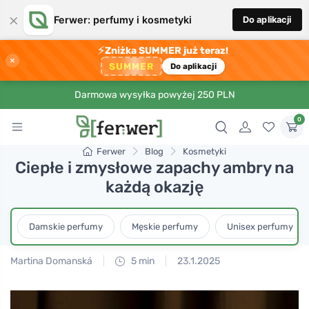
×
Ferwer: perfumy i kosmetyki
Do aplikacji
⚡
Zniżka SUMMER już teraz!
×
SUMMER
Do aplikacji
Darmowa wysyłka powyżej 250 PLN
0
Ferwer
Blog
Kosmetyki
Ciepłe i zmysłowe zapachy ambry na
każdą okazję
Damskie perfumy
Męskie perfumy
Unisex perfumy
Martina Domanská
5 min
23.1.2025