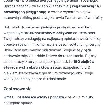
dodatkiem BIO olejku eterycznego z geranium różanego.
Oprócz zapachu, te składniki zapewniają
regeneracyjną i
nawilżającą pielęgnację
, a wraz z wyborem olejów
stanowią solidną podstawę zdrowia Twoich włosów i skóry.
Dobrobyt i luksusowa pielęgnacja idą w parze w tym
wspaniałym
100% naturalnym odżywce
od Urtekramu.
Twoje włosy zasługują na najlepszą opiekę, a właśnie taką
opiekę zapewni im kombinacja aloesu, lecytyny i gliceryny.
Dzięki tym naturalnym składnikom Twoje włosy będą
cudownie miękkie, lekkie i łatwe do rozczesania. Piękny
zapach róży, który poczujesz, pochodzi z
BIO olejków
eterycznych i ekstraktów z róży
, uzupełniony BIO
olejkiem eterycznym z geranium różanego, aby Twoje
włosy pachniały po prostu doskonale.
Zastosowanie:
Wmasuj
balsam we włosy
i pozostaw na 2 - 3 minuty,
następnie spłucz.