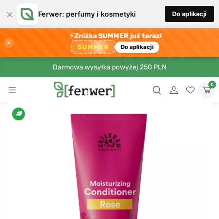
×
Ferwer: perfumy i kosmetyki
Do aplikacji
⚡
Zniżka SUMMER już teraz!
×
SUMMER
Do aplikacji
Darmowa wysyłka powyżej 250 PLN
0