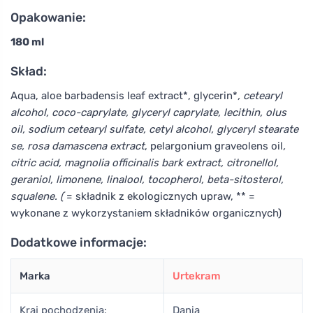
Opakowanie:
180 ml
Skład:
Aqua, aloe barbadensis leaf extract*, glycerin*
, cetearyl
alcohol, coco-caprylate, glyceryl caprylate, lecithin, olus
oil, sodium cetearyl sulfate, cetyl alcohol, glyceryl stearate
se, rosa damascena extract
, pelargonium graveolens oil
,
citric acid, magnolia officinalis bark extract, citronellol,
geraniol, limonene, linalool, tocopherol, beta-sitosterol,
squalene. (
= składnik z ekologicznych upraw, ** =
wykonane z wykorzystaniem składników organicznych)
Dodatkowe informacje:
Marka
Urtekram
Kraj pochodzenia:
Dania