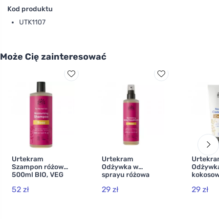
Kod produktu
UTK1107
Może Cię zainteresować
Urtekram
Urtekram
Urtekr
Szampon różowy
Odżywka w
Odżywk
500ml BIO, VEG
sprayu różowa
kokosow
250ml BIO, VEG
BIO, VE
52 zł
29 zł
29 zł