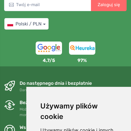
Zaloguj się
Polski / PLN
4,7/5
97%
Do następnego dnia i bezpłatnie
Darmowa wysyłka dla zamówień powyżej 250 PLN
Bezpłatne wymiany i zwroty
Używamy plików
Możesz zwrócić lub wymienić swoje zamówienie w dowolnym
cookie
momencie w ciągu 90 dni.
Wspieramy Trees.org
Używamy plików cookie i innych