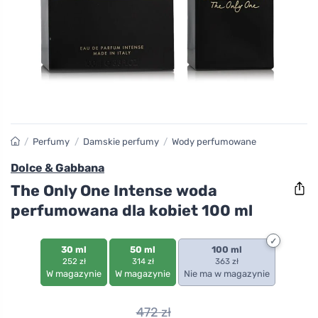
/
Perfumy
/
Damskie perfumy
/
Wody perfumowane
Dolce & Gabbana
The Only One Intense woda
perfumowana dla kobiet 100 ml
30 ml
50 ml
100 ml
252 zł
314 zł
363 zł
W magazynie
W magazynie
Nie ma w magazynie
472
zł