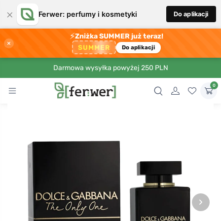
×
Ferwer: perfumy i kosmetyki
Do aplikacji
⚡
Zniżka SUMMER już teraz!
×
SUMMER
Do aplikacji
Darmowa wysyłka powyżej 250 PLN
0
›