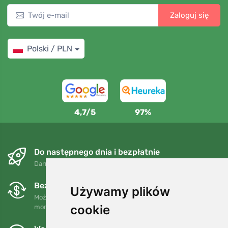
Zaloguj się
Polski / PLN
4,7/5
97%
Do następnego dnia i bezpłatnie
Darmowa wysyłka dla zamówień powyżej 250 PLN
Bezpłatne wymiany i zwroty
Używamy plików
Możesz zwrócić lub wymienić swoje zamówienie w dowolnym
cookie
momencie w ciągu 90 dni.