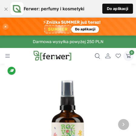
×
Ferwer: perfumy i kosmetyki
Do aplikacji
⚡
Zniżka SUMMER już teraz!
×
SUMMER
Do aplikacji
Darmowa wysyłka powyżej 250 PLN
0
›