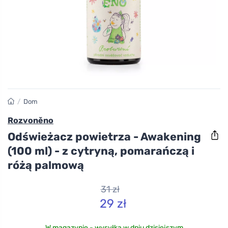
/
Dom
Rozvoněno
Odświeżacz powietrza - Awakening
(100 ml) - z cytryną, pomarańczą i
różą palmową
31 zł
29 zł
W magazynie - wysyłka w dniu dzisiejszym