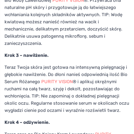
Bio Wody Lawendowej
PURITY VISION
®. Przywraca ona
naturalne pH skóry i przygotowuje ją do łatwiejszego
wchłaniania kolejnych składników aktywnych. TIP: Wodę
kwiatową możesz nanieść również na wacik i
mechanicznie, delikatnym przetarciem, doczyścić skórę.
Delikatnie usuwa patogenną mikroflorę, sebum i
zanieczyszczenia.
Krok 3 – nawilżenie.
Teraz Twoja skóra jest gotowa na intensywną pielęgnację i
głębokie nawilżenie. Do dłoni nanieś odpowiednią ilość Bio
Serum Różanego
PURITY VISION
® i aplikuj okrężnymi
ruchami na całą twarz, szyję i dekolt, pozostawiając do
wchłonięcia. TIP: Nie zapominaj o dokładnej pielęgnacji
okolic oczu. Regularne stosowanie serum w okolicach oczu
wygładzi cienie pod oczami i wyraźnie rozświetli twarz.
Krok 4 – odżywienie.