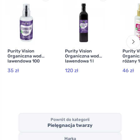
Purity Vision
Purity Vision
Purity V
Organiczna woda
Organiczna woda
Organic
lawendowa 100
lawendowa 1 l
różany 
ml
35 zł
120 zł
46 zł
Powrót do kategorii
Pielęgnacja twarzy
Marka