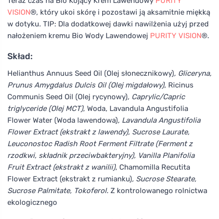
Teraz czas na Bio Kojący Krem Lawendowy
PURITY
VISION
®, który ukoi skórę i pozostawi ją aksamitnie miękką
w dotyku. TIP: Dla dodatkowej dawki nawilżenia użyj przed
nałożeniem kremu Bio Wody Lawendowej
PURITY VISION
®.
Skład:
Helianthus Annuus Seed Oil (Olej słonecznikowy)
, Gliceryna,
Prunus Amygdalus Dulcis Oil (Olej migdałowy)
, Ricinus
Communis Seed Oil (Olej rycynowy)
, Caprylic/Capric
triglyceride (Olej MCT)
, Woda, Lavandula Angustifolia
Flower Water (Woda lawendowa)
, Lavandula Angustifolia
Flower Extract (ekstrakt z lawendy), Sucrose Laurate,
Leuconostoc Radish Root Ferment Filtrate (Ferment z
rzodkwi, składnik przeciwbakteryjny), Vanilla Planifolia
Fruit Extract (ekstrakt z wanilii)
, Chamomilla Recutita
Flower Extract (ekstrakt z rumianku)
, Sucrose Stearate,
Sucrose Palmitate, Tokoferol.
Z kontrolowanego rolnictwa
ekologicznego