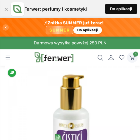
×
Ferwer: perfumy i kosmetyki
Do aplikacji
⚡
Zniżka SUMMER już teraz!
×
SUMMER
Do aplikacji
Darmowa wysyłka powyżej 250 PLN
0