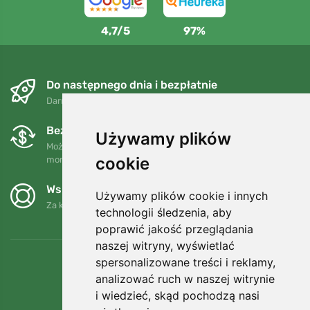
4,7/5
97%
Do następnego dnia i bezpłatnie
Darmowa wysyłka dla zamówień powyżej 250 PLN
Bezpłatne wymiany i zwroty
Używamy plików
Możesz zwrócić lub wymienić swoje zamówienie w dowolnym
cookie
momencie w ciągu 90 dni.
Wspieramy Trees.org
Używamy plików cookie i innych
Za każde zamówienie sadzimy drzewo! Czytaj więcej
O nas
.
technologii śledzenia, aby
poprawić jakość przeglądania
naszej witryny, wyświetlać
spersonalizowane treści i reklamy,
analizować ruch w naszej witrynie
i wiedzieć, skąd pochodzą nasi