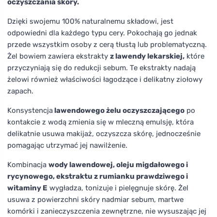
oczyszczania skóry.
Dzięki swojemu 100% naturalnemu składowi, jest
odpowiedni dla każdego typu cery. Pokochają go jednak
przede wszystkim osoby z cerą tłustą lub problematyczną.
Żel bowiem zawiera ekstrakty
z lawendy lekarskiej,
które
przyczyniają się do redukcji sebum. Te ekstrakty nadają
żelowi również właściwości łagodzące i delikatny ziołowy
zapach.
Konsystencja
lawendowego żelu oczyszczającego
po
kontakcie z wodą zmienia się w mleczną emulsję, która
delikatnie usuwa makijaż, oczyszcza skórę, jednocześnie
pomagając utrzymać jej nawilżenie.
Kombinacja
wody lawendowej, oleju migdałowego i
rycynowego, ekstraktu z rumianku prawdziwego i
witaminy E
wygładza, tonizuje i pielęgnuje skórę. Żel
usuwa z powierzchni skóry nadmiar sebum, martwe
komórki i zanieczyszczenia zewnętrzne, nie wysuszając jej