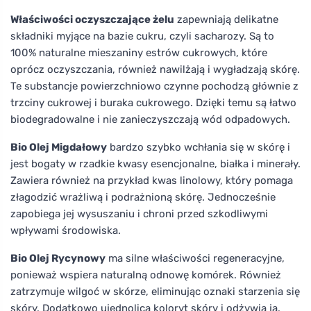
Właściwości oczyszczające żelu
zapewniają delikatne
składniki myjące na bazie cukru, czyli sacharozy. Są to
100% naturalne mieszaniny estrów cukrowych, które
oprócz oczyszczania, również nawilżają i wygładzają skórę.
Te substancje powierzchniowo czynne pochodzą głównie z
trzciny cukrowej i buraka cukrowego. Dzięki temu są łatwo
biodegradowalne i nie zanieczyszczają wód odpadowych.
Bio Olej Migdałowy
bardzo szybko wchłania się w skórę i
jest bogaty w rzadkie kwasy esencjonalne, białka i minerały.
Zawiera również na przykład kwas linolowy, który pomaga
złagodzić wrażliwą i podrażnioną skórę. Jednocześnie
zapobiega jej wysuszaniu i chroni przed szkodliwymi
wpływami środowiska.
Bio Olej Rycynowy
ma silne właściwości regeneracyjne,
ponieważ wspiera naturalną odnowę komórek. Również
zatrzymuje wilgoć w skórze, eliminując oznaki starzenia się
skóry. Dodatkowo ujednolica koloryt skóry i odżywia ją.