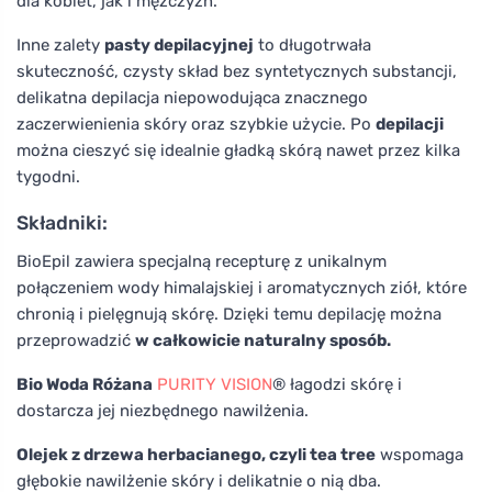
dla kobiet, jak i mężczyzn.
Inne zalety
pasty depilacyjnej
to długotrwała
skuteczność, czysty skład bez syntetycznych substancji,
delikatna depilacja niepowodująca znacznego
zaczerwienienia skóry oraz szybkie użycie. Po
depilacji
można cieszyć się idealnie gładką skórą nawet przez kilka
tygodni.
Składniki:
BioEpil zawiera specjalną recepturę z unikalnym
połączeniem wody himalajskiej i aromatycznych ziół, które
chronią i pielęgnują skórę. Dzięki temu depilację można
przeprowadzić
w całkowicie naturalny sposób.
Bio Woda Różana
PURITY VISION
® łagodzi skórę i
dostarcza jej niezbędnego nawilżenia.
Olejek z drzewa herbacianego, czyli tea tree
wspomaga
głębokie nawilżenie skóry i delikatnie o nią dba.