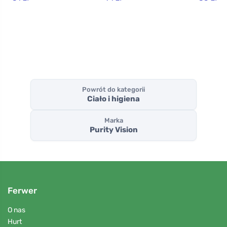
Wood XXL (50 g) -
pięknie się pieni
Powrót do kategorii
Ciało i higiena
Marka
Purity Vision
Ferwer
O nas
Hurt