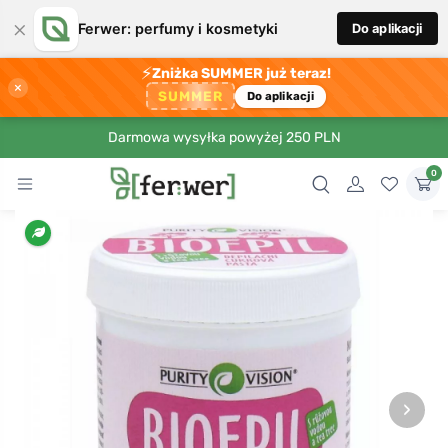
×
Ferwer: perfumy i kosmetyki
Do aplikacji
⚡
Zniżka SUMMER już teraz!
×
SUMMER
Do aplikacji
Darmowa wysyłka powyżej 250 PLN
0
›