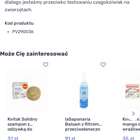
dlatego jesteśmy przeciwko testowaniu czegokolwiek na
zwierzętach.
Kod produktu
PV290036
Może Cię zainteresować
Kvitok Solidny
laSaponaria
Kvitok K
szampon z
Balsam z filtrem
mango d
odżywką do
przeciwsłoneczn
wrażliwe
włosów
ym SPF 30 BIO
(60 ml) 
31 zł
91 zł
35 zł
ciemnych. Rare
(125 ml)
formuła