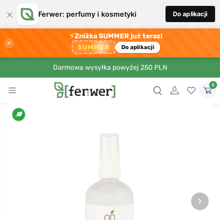
×
Ferwer: perfumy i kosmetyki
Do aplikacji
⚡
Zniżka SUMMER już teraz!
×
SUMMER
Do aplikacji
Darmowa wysyłka powyżej 250 PLN
0
›