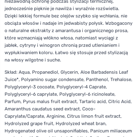
niezawodną ochronę podczas stylizacji termicznej,
jednocześnie pięknie je nawilża i wyraźnie rozświetla.
Dzięki lekkiej formule bez olejów szybko się wchłania, nie
obciąża włosów i nadaje im jedwabisty połysk. Wzbogacony
o naturalne ekstrakty z amarantusa i organicznego prosa,
które wzmacniają włókno włosa, natomiast wyciągi z
jabłek, cytryny i winogron chronią przed utlenianiem i
wypłukiwaniem koloru. Łatwo się stosuje przed stylizacją
na włosy wilgotne i suche.
Skład: Aqua, Propanediol, Glycerin, Aloe Barbadensis Leaf
Juice*, Polyamino sugar condensate, Panthenol, Trehalose,
Polyglyceryl-3 cocoate, Polyglyceryl-4 Caprate,
Polyglyceryl-6 caprylate, Polyglyceryl-6 ricinoleate,
Parfum, Pyrus malus fruit extract, Tartaric acid, Citric Acid,
Amaranthus caudatus seed extract, Coco-
Caprylate/Caprate, Arginine, Citrus limon fruit extract,
Hydrolyzed grape fruit, Hydrolyzed wheat bran,
Hydrogenated olive oil unsaponifiables, Panicum miliaceum