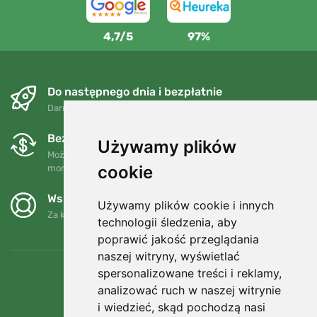
4,7/5
97%
Do następnego dnia i bezpłatnie
Darmowa wysyłka dla zamówień powyżej 250 PLN
Bezpłatne wymiany i zwroty
Używamy plików
Możesz zwrócić lub wymienić swoje zamówienie w dowolnym
cookie
momencie w ciągu 90 dni.
Wspieramy Trees.org
Używamy plików cookie i innych
Za każde zamówienie sadzimy drzewo! Czytaj więcej
O nas
.
technologii śledzenia, aby
poprawić jakość przeglądania
naszej witryny, wyświetlać
spersonalizowane treści i reklamy,
analizować ruch w naszej witrynie
i wiedzieć, skąd pochodzą nasi