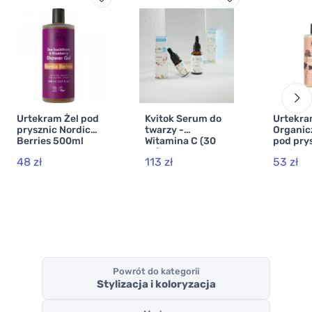
Urtekram Żel pod
Kvitok Serum do
Urtekr
prysznic Nordic
twarzy -
Organic
Berries 500ml
Witamina C (30
pod pry
BIO, VEG
ml) - działanie
Nordic 
48 zł
113 zł
53 zł
przeciwstarzenio
ml
we
Powrót do kategorii
Stylizacja i koloryzacja