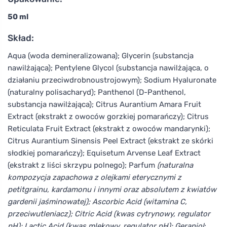
50 ml
Skład:
Aqua (woda demineralizowana); Glycerin (substancja
nawilżająca); Pentylene Glycol (substancja nawilżająca, o
działaniu przeciwdrobnoustrojowym); Sodium Hyaluronate
(naturalny polisacharyd); Panthenol (D-Panthenol,
substancja nawilżająca); Citrus Aurantium Amara Fruit
Extract (ekstrakt z owoców gorzkiej pomarańczy); Citrus
Reticulata Fruit Extract (ekstrakt z owoców mandarynki);
Citrus Aurantium Sinensis Peel Extract (ekstrakt ze skórki
słodkiej pomarańczy); Equisetum Arvense Leaf Extract
(ekstrakt z liści skrzypu polnego); Parfum
(naturalna
kompozycja zapachowa z olejkami eterycznymi z
petitgrainu, kardamonu i innymi oraz absolutem z kwiatów
gardenii jaśminowatej); Ascorbic Acid (witamina C,
przeciwutleniacz); Citric Acid (kwas cytrynowy, regulator
pH); Lactic Acid (kwas mlekowy, regulator pH); Geraniol
;