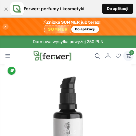
×
Ferwer: perfumy i kosmetyki
Do aplikacji
⚡
Zniżka SUMMER już teraz!
×
SUMMER
Do aplikacji
Darmowa wysyłka powyżej 250 PLN
0