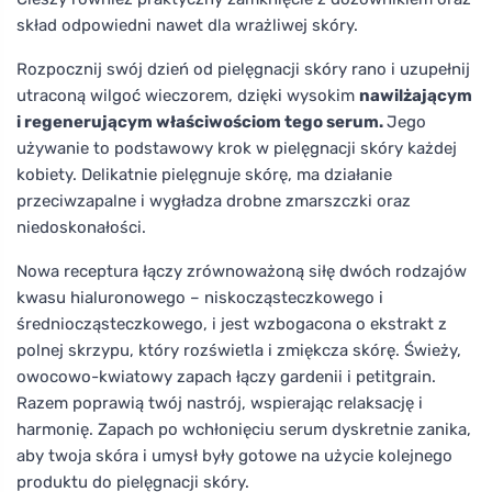
skład odpowiedni nawet dla wrażliwej skóry.
Rozpocznij swój dzień od pielęgnacji skóry rano i uzupełnij
utraconą wilgoć wieczorem, dzięki wysokim
nawilżającym
i regenerującym właściwościom tego serum.
Jego
używanie to podstawowy krok w pielęgnacji skóry każdej
kobiety. Delikatnie pielęgnuje skórę, ma działanie
przeciwzapalne i wygładza drobne zmarszczki oraz
niedoskonałości.
Nowa receptura łączy zrównoważoną siłę dwóch rodzajów
kwasu hialuronowego – niskocząsteczkowego i
średniocząsteczkowego, i jest wzbogacona o ekstrakt z
polnej skrzypu, który rozświetla i zmiękcza skórę. Świeży,
owocowo-kwiatowy zapach łączy gardenii i petitgrain.
Razem poprawią twój nastrój, wspierając relaksację i
harmonię. Zapach po wchłonięciu serum dyskretnie zanika,
aby twoja skóra i umysł były gotowe na użycie kolejnego
produktu do pielęgnacji skóry.