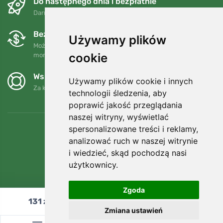
Do następnego dnia i bezpłatnie
Darmowa wysyłka dla zamówień powyżej 250 PLN
Bezpłatne wymiany i zwroty
Używamy plików
Możesz zwrócić lub wymienić swoje zamówienie w dowolnym
cookie
momencie w ciągu 90 dni.
Wspieramy Trees.org
Używamy plików cookie i innych
Za każde zamówienie sadzimy drzewo! Czytaj więcej
O nas
.
technologii śledzenia, aby
poprawić jakość przeglądania
naszej witryny, wyświetlać
spersonalizowane treści i reklamy,
analizować ruch w naszej witrynie
i wiedzieć, skąd pochodzą nasi
użytkownicy.
Zgoda
131
zł
Dodaj do koszyka
Zmiana ustawień