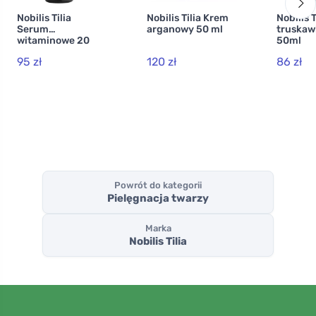
Nobilis Tilia
Nobilis Tilia Krem
Nobilis 
Serum
arganowy 50 ml
truska
witaminowe 20
50ml
ml
95 zł
120 zł
86 zł
Powrót do kategorii
Pielęgnacja twarzy
Marka
Nobilis Tilia