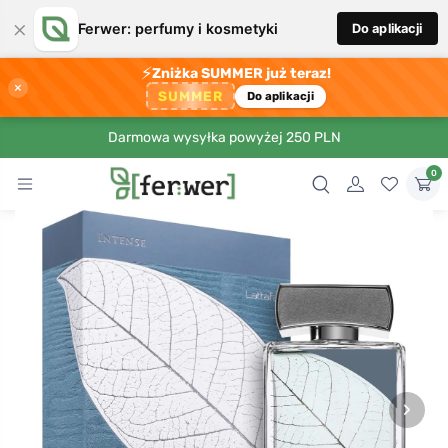
×
Ferwer: perfumy i kosmetyki
Do aplikacji
⚡
Zniżka SUMMER już teraz!
×
SUMMER
Do aplikacji
Darmowa wysyłka powyżej 250 PLN
0
›