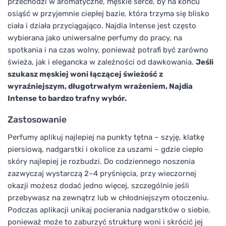
przechodzi w aromatyczne, męskie serce, by na końcu
osiąść w przyjemnie ciepłej bazie, która trzyma się blisko
ciała i działa przyciągająco. Najdia Intense jest często
wybierana jako uniwersalne perfumy do pracy, na
spotkania i na czas wolny, ponieważ potrafi być zarówno
świeża, jak i elegancka w zależności od dawkowania.
Jeśli
szukasz męskiej woni łączącej świeżość z
wyraźniejszym, długotrwałym wrażeniem, Najdia
Intense to bardzo trafny wybór.
Zastosowanie
Perfumy aplikuj najlepiej na punkty tętna – szyję, klatkę
piersiową, nadgarstki i okolice za uszami – gdzie ciepło
skóry najlepiej je rozbudzi. Do codziennego noszenia
zazwyczaj wystarczą 2–4 pryśnięcia, przy wieczornej
okazji możesz dodać jedno więcej, szczególnie jeśli
przebywasz na zewnątrz lub w chłodniejszym otoczeniu.
Podczas aplikacji unikaj pocierania nadgarstków o siebie,
ponieważ może to zaburzyć strukturę woni i skrócić jej