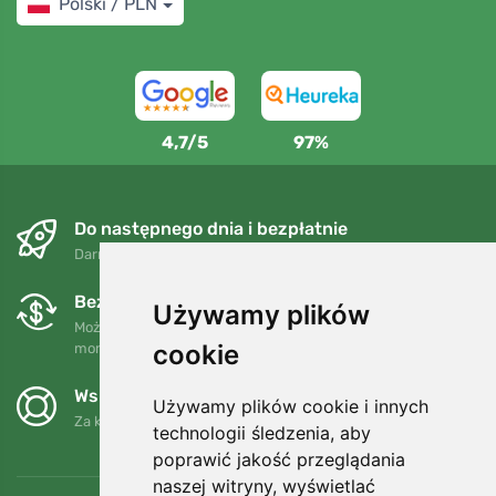
Polski / PLN
4,7/5
97%
Do następnego dnia i bezpłatnie
Darmowa wysyłka dla zamówień powyżej 250 PLN
Bezpłatne wymiany i zwroty
Używamy plików
Możesz zwrócić lub wymienić swoje zamówienie w dowolnym
cookie
momencie w ciągu 90 dni.
Wspieramy Trees.org
Używamy plików cookie i innych
Za każde zamówienie sadzimy drzewo! Czytaj więcej
O nas
.
technologii śledzenia, aby
poprawić jakość przeglądania
naszej witryny, wyświetlać