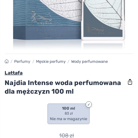
/
Perfumy
/
Męskie perfumy
/
Wody perfumowane
Lattafa
Najdia Intense woda perfumowana
dla mężczyzn 100 ml
100 ml
83 zł
Nie ma w magazynie
108
zł