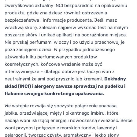
zweryfikować aktualny INCI bezpośrednio na opakowaniu
produktu, gdzie znajdziesz również ostrzeżenia
bezpieczeństwa i informacje producenta. Jeśli masz
wrażliwą skórę, zalecam najpierw wykonać test na małym
obszarze skóry i unikać aplikacji na podrażnione miejsca.
Nie pryskaj perfumami w oczy i po użyciu przechowuj je
poza zasięgiem dzieci. W przypadku jednoczesnego
używania kilku perfumowanych produktów
kosmetycznych, końcowe wrażenie może być
intensywniejsze – dlatego dobrze jest łączyć woń z
neutralnymi żelami pod prysznic lub kremami.
Dokładny
skład (INCI) i alergeny zawsze sprawdzaj na pudełku i
flakonie swojego konkretnego opakowania.
We wstępie rozwija się soczyste połączenie ananasa,
jabłka, orzeźwiającej mięty i pikantnego imbiru, które
nadają woni iskrzącą energię i nowoczesną świeżość. Serce
woni przynosi połączenie morskich tonów, lawendy i
pelargonii, tworząc czysty, aromatyczny i lekko słony