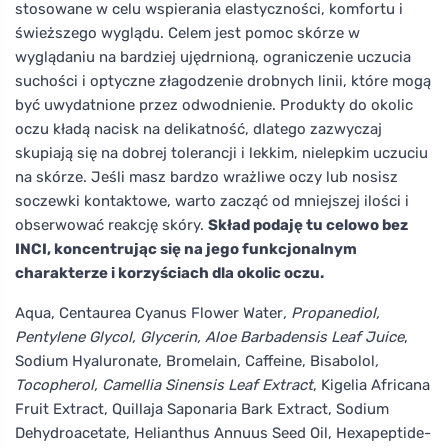
stosowane w celu wspierania elastyczności, komfortu i
świeższego wyglądu. Celem jest pomoc skórze w
wyglądaniu na bardziej ujędrnioną, ograniczenie uczucia
suchości i optyczne złagodzenie drobnych linii, które mogą
być uwydatnione przez odwodnienie. Produkty do okolic
oczu kładą nacisk na delikatność, dlatego zazwyczaj
skupiają się na dobrej tolerancji i lekkim, nielepkim uczuciu
na skórze. Jeśli masz bardzo wrażliwe oczy lub nosisz
soczewki kontaktowe, warto zacząć od mniejszej ilości i
obserwować reakcję skóry.
Skład podaję tu celowo bez
INCI, koncentrując się na jego funkcjonalnym
charakterze i korzyściach dla okolic oczu.
Aqua, Centaurea Cyanus Flower Water
, Propanediol,
Pentylene Glycol, Glycerin, Aloe Barbadensis Leaf Juice
,
Sodium Hyaluronate, Bromelain, Caffeine, Bisabolol
,
Tocopherol, Camellia Sinensis Leaf Extract
, Kigelia Africana
Fruit Extract, Quillaja Saponaria Bark Extract, Sodium
Dehydroacetate, Helianthus Annuus Seed Oil, Hexapeptide-