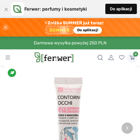
×
Ferwer: perfumy i kosmetyki
Do aplikacji
⚡
Zniżka SUMMER już teraz!
×
SUMMER
Do aplikacji
Darmowa wysyłka powyżej 250 PLN
0
›