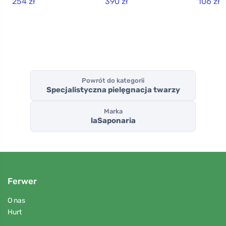
254 zł
390 zł
106 zł
Powrót do kategorii
Specjalistyczna pielęgnacja twarzy
Marka
laSaponaria
Ferwer
O nas
Hurt