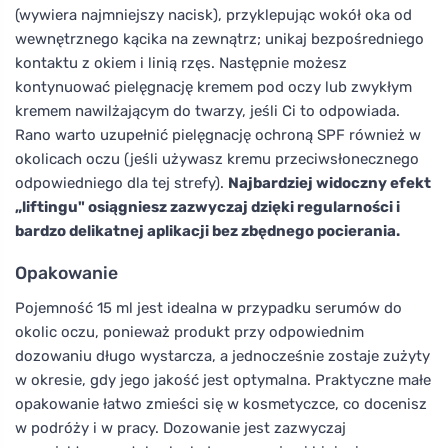
(wywiera najmniejszy nacisk), przyklepując wokół oka od
wewnętrznego kącika na zewnątrz; unikaj bezpośredniego
kontaktu z okiem i linią rzęs. Następnie możesz
kontynuować pielęgnację kremem pod oczy lub zwykłym
kremem nawilżającym do twarzy, jeśli Ci to odpowiada.
Rano warto uzupełnić pielęgnację ochroną SPF również w
okolicach oczu (jeśli używasz kremu przeciwsłonecznego
odpowiedniego dla tej strefy).
Najbardziej widoczny efekt
„liftingu" osiągniesz zazwyczaj dzięki regularności i
bardzo delikatnej aplikacji bez zbędnego pocierania.
Opakowanie
Pojemność 15 ml jest idealna w przypadku serumów do
okolic oczu, ponieważ produkt przy odpowiednim
dozowaniu długo wystarcza, a jednocześnie zostaje zużyty
w okresie, gdy jego jakość jest optymalna. Praktyczne małe
opakowanie łatwo zmieści się w kosmetyczce, co docenisz
w podróży i w pracy. Dozowanie jest zazwyczaj