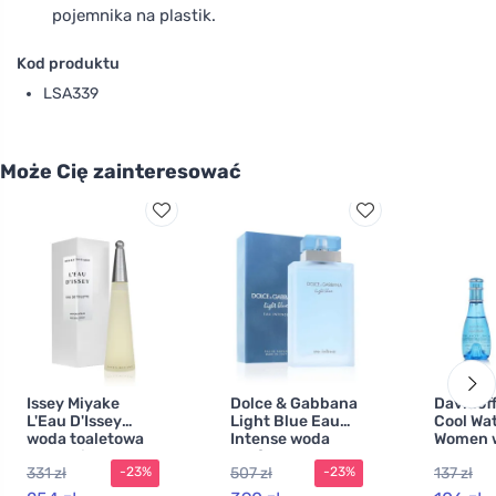
pojemnika na plastik.
Kod produktu
LSA339
Może Cię zainteresować
Issey Miyake
Dolce & Gabbana
Davidoff
L'Eau D'Issey
Light Blue Eau
Cool Wat
woda toaletowa
Intense woda
Women 
dla kobiet 100 ml
perfumowana dla
toaletow
331 zł
507 zł
137 zł
-23%
-23%
kobiet 100 ml
kobiet 3