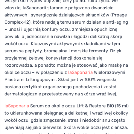
wszystkich typów dojrzałej cery po 40. roku życia. We
włoskiej laSaponarii starannie połączono dwanaście
aktywnych i synergicznie działających składników (Proage
Complex-12), które nadają temu serum działanie anti-aging
– unosi i ujędrnią kontury oczu, zmniejsza opuchliznę
powiek, a jednocześnie nawilża i łagodzi delikatną skórę
wokół oczu. Kluczowymi aktywnymi składnikami w tym
serum są peptydy, bromelaina i morskie fermenty. Dzięki
przyjemnej żelowej konsystencji doskonale się
rozprowadza, a ponadto można je stosować jako maskę na
okolice oczu – w połączeniu z
laSaponaria
Wielorazowymi
Plastrami Liftingującymi. Skład jest w 100% wegański,
posiada certyfikat organicznego pochodzenia i został
dermatologicznie przetestowany na skórze wrażliwej.
laSaponaria
Serum do okolic oczu Lift & Restore BIO (15 ml)
to ukierunkowana pielęgnacja delikatnej i wrażliwej okolicy
wokół oczu, gdzie zmęczenie, stres i niedobór snu często
ujawniają się jako pierwsze. Skóra wokół oczu jest cieńsza,