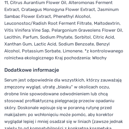
11, Citrus Aurantium Flower Oil, Alteromonas Ferment
Extract, Crataegus Monogyna Flower Extract, Jasminum
Sambac Flower Extract, Phenethyl Alcohol,
Leuconostoc/Radish Root Ferment Filtrate, Maltodextrin,
Vitis Vinifera Vine Sap, Pelargonium Graveolens Flower Oil,
Lecithin, Parfum, Sodium Phytate, Sorbitol, Citric Acid,
Xanthan Gum, Lactic Acid, Sodium Benzoate, Benzyl
Alcohol, Potassium Sorbate, Limonene. *z kontrolowanego
rolnictwa ekologicznego Kraj pochodzenia: Włochy
Dodatkowe informacje
Serum jest odpowiednie dla wszystkich, którzy zauważają
zmęczony wygląd, utratę „blasku" w okolicach oczu,
drobne linie spowodowane odwodnieniem lub chcą
stosować profilaktyczną pielęgnację przeciw opadaniu
skóry. Doskonale wpisuje się w poranną rutynę przed
makijażem: po wchłonięciu może pomóc, aby korektor
wyglądał lepiej i mniej osadzał się w liniach (zawsze jednak
zależy to od kompatybilności z konkretną kosmetyką