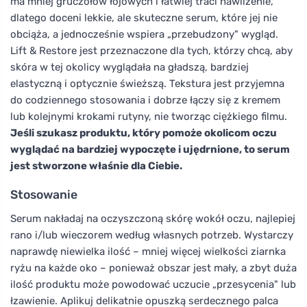
ma mniej gruczołów łojowych i łatwiej traci nawilżenie,
dlatego doceni lekkie, ale skuteczne serum, które jej nie
obciąża, a jednocześnie wspiera „przebudzony" wygląd.
Lift & Restore jest przeznaczone dla tych, którzy chcą, aby
skóra w tej okolicy wyglądała na gładszą, bardziej
elastyczną i optycznie świeższą. Tekstura jest przyjemna
do codziennego stosowania i dobrze łączy się z kremem
lub kolejnymi krokami rutyny, nie tworząc ciężkiego filmu.
Jeśli szukasz produktu, który pomoże okolicom oczu
wyglądać na bardziej wypoczęte i ujędrnione, to serum
jest stworzone właśnie dla Ciebie.
Stosowanie
Serum nakładaj na oczyszczoną skórę wokół oczu, najlepiej
rano i/lub wieczorem według własnych potrzeb. Wystarczy
naprawdę niewielka ilość – mniej więcej wielkości ziarnka
ryżu na każde oko – ponieważ obszar jest mały, a zbyt duża
ilość produktu może powodować uczucie „przesycenia" lub
łzawienie. Aplikuj delikatnie opuszką serdecznego palca