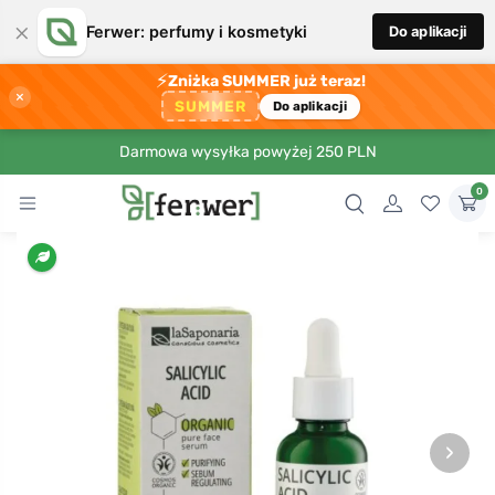
×
Ferwer: perfumy i kosmetyki
Do aplikacji
⚡
Zniżka SUMMER już teraz!
×
SUMMER
Do aplikacji
Darmowa wysyłka powyżej 250 PLN
0
›