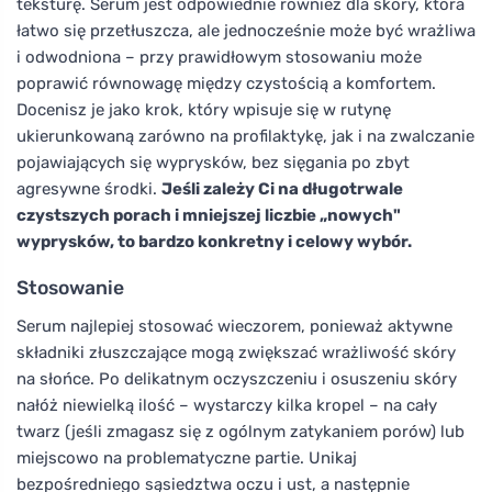
teksturę. Serum jest odpowiednie również dla skóry, która
łatwo się przetłuszcza, ale jednocześnie może być wrażliwa
i odwodniona – przy prawidłowym stosowaniu może
poprawić równowagę między czystością a komfortem.
Docenisz je jako krok, który wpisuje się w rutynę
ukierunkowaną zarówno na profilaktykę, jak i na zwalczanie
pojawiających się wyprysków, bez sięgania po zbyt
agresywne środki.
Jeśli zależy Ci na długotrwale
czystszych porach i mniejszej liczbie „nowych"
wyprysków, to bardzo konkretny i celowy wybór.
Stosowanie
Serum najlepiej stosować wieczorem, ponieważ aktywne
składniki złuszczające mogą zwiększać wrażliwość skóry
na słońce. Po delikatnym oczyszczeniu i osuszeniu skóry
nałóż niewielką ilość – wystarczy kilka kropel – na cały
twarz (jeśli zmagasz się z ogólnym zatykaniem porów) lub
miejscowo na problematyczne partie. Unikaj
bezpośredniego sąsiedztwa oczu i ust, a następnie