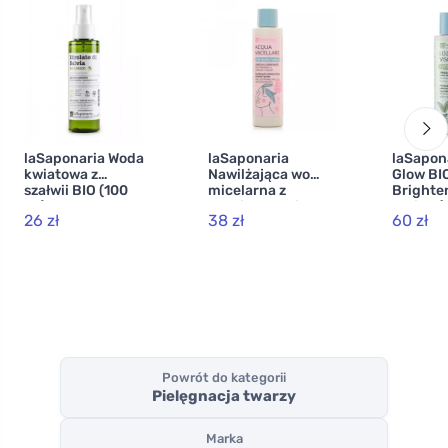
laSaponaria Woda
laSaponaria
laSapon
kwiatowa z
Nawilżająca woda
Glow BI
szałwii BIO (100
micelarna z
Brighte
ml)
prebiotykami
Lotion (
26 zł
38 zł
60 zł
(200 ml) - z różą
aloesem 
damasceńską i
pokrzy
bławatkiem
Powrót do kategorii
Pielęgnacja twarzy
Marka