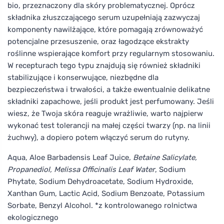
bio, przeznaczony dla skóry problematycznej. Oprócz
składnika złuszczającego serum uzupełniają zazwyczaj
komponenty nawilżające, które pomagają zrównoważyć
potencjalne przesuszenie, oraz łagodzące ekstrakty
roślinne wspierające komfort przy regularnym stosowaniu.
W recepturach tego typu znajdują się również składniki
stabilizujące i konserwujące, niezbędne dla
bezpieczeństwa i trwałości, a także ewentualnie delikatne
składniki zapachowe, jeśli produkt jest perfumowany. Jeśli
wiesz, że Twoja skóra reaguje wrażliwie, warto najpierw
wykonać test tolerancji na małej części twarzy (np. na linii
żuchwy), a dopiero potem włączyć serum do rutyny.
Aqua, Aloe Barbadensis Leaf Juice
, Betaine Salicylate,
Propanediol, Melissa Officinalis Leaf Water
, Sodium
Phytate, Sodium Dehydroacetate, Sodium Hydroxide,
Xanthan Gum, Lactic Acid, Sodium Benzoate, Potassium
Sorbate, Benzyl Alcohol. *z kontrolowanego rolnictwa
ekologicznego