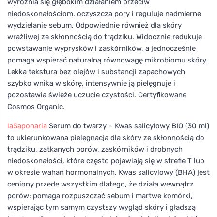
wyróżnia się głębokim działaniem przeciw
niedoskonałościom, oczyszcza pory i reguluje nadmierne
wydzielanie sebum. Odpowiednie również dla skóry
wrażliwej ze skłonnością do trądziku. Widocznie redukuje
powstawanie wyprysków i zaskórników, a jednocześnie
pomaga wspierać naturalną równowagę mikrobiomu skóry.
Lekka tekstura bez olejów i substancji zapachowych
szybko wnika w skórę, intensywnie ją pielęgnuje i
pozostawia świeże uczucie czystości. Certyfikowane
Cosmos Organic.
laSaponaria
Serum do twarzy – Kwas salicylowy BIO (30 ml)
to ukierunkowana pielęgnacja dla skóry ze skłonnością do
trądziku, zatkanych porów, zaskórników i drobnych
niedoskonałości, które często pojawiają się w strefie T lub
w okresie wahań hormonalnych. Kwas salicylowy (BHA) jest
ceniony przede wszystkim dlatego, że działa wewnątrz
porów: pomaga rozpuszczać sebum i martwe komórki,
wspierając tym samym czystszy wygląd skóry i gładszą