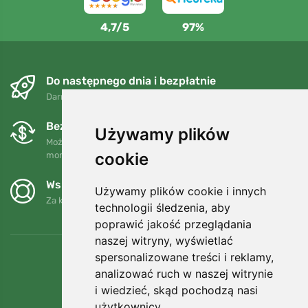
4,7/5
97%
Do następnego dnia i bezpłatnie
Darmowa wysyłka dla zamówień powyżej 250 PLN
Bezpłatne wymiany i zwroty
Używamy plików
Możesz zwrócić lub wymienić swoje zamówienie w dowolnym
cookie
momencie w ciągu 90 dni.
Wspieramy Trees.org
Używamy plików cookie i innych
Za każde zamówienie sadzimy drzewo! Czytaj więcej
O nas
.
technologii śledzenia, aby
poprawić jakość przeglądania
naszej witryny, wyświetlać
spersonalizowane treści i reklamy,
analizować ruch w naszej witrynie
i wiedzieć, skąd pochodzą nasi
użytkownicy.