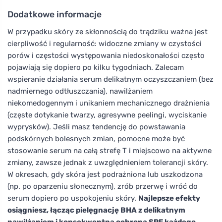
Dodatkowe informacje
W przypadku skóry ze skłonnością do trądziku ważna jest
cierpliwość i regularność: widoczne zmiany w czystości
porów i częstości występowania niedoskonałości często
pojawiają się dopiero po kilku tygodniach. Zalecam
wspieranie działania serum delikatnym oczyszczaniem (bez
nadmiernego odtłuszczania), nawilżaniem
niekomedogennym i unikaniem mechanicznego drażnienia
(częste dotykanie twarzy, agresywne peelingi, wyciskanie
wyprysków). Jeśli masz tendencję do powstawania
podskórnych bolesnych zmian, pomocne może być
stosowanie serum na całą strefę T i miejscowo na aktywne
zmiany, zawsze jednak z uwzględnieniem tolerancji skóry.
W okresach, gdy skóra jest podrażniona lub uszkodzona
(np. po oparzeniu słonecznym), zrób przerwę i wróć do
serum dopiero po uspokojeniu skóry.
Najlepsze efekty
osiągniesz, łącząc pielęgnację BHA z delikatnym
nawilżaniem i konsekwentną ochroną SPF każdego