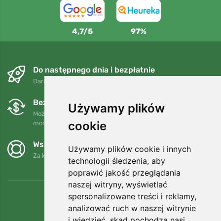
4,7/5
97%
Do następnego dnia i bezpłatnie
Darmowa wysyłka dla zamówień powyżej 250 PLN
Bezpłatne wymiany i zwroty
Używamy plików
Możesz zwrócić lub wymienić swoje zamówienie w dowolnym
cookie
momencie w ciągu 90 dni.
Wspieramy Trees.org
Używamy plików cookie i innych
Za każde zamówienie sadzimy drzewo! Czytaj więcej
O nas
.
technologii śledzenia, aby
poprawić jakość przeglądania
naszej witryny, wyświetlać
spersonalizowane treści i reklamy,
analizować ruch w naszej witrynie
i wiedzieć, skąd pochodzą nasi