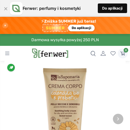
×
Ferwer: perfumy i kosmetyki
Do aplikacji
⚡
Zniżka SUMMER już teraz!
×
SUMMER
Do aplikacji
Darmowa wysyłka powyżej 250 PLN
0
›