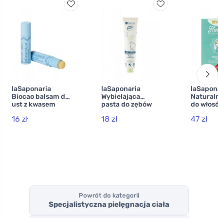
laSaponaria
laSaponaria
laSapon
Biocao balsam do
Wybielająca
Natural
ust z kwasem
pasta do zębów
do włos
hialuronowym
WonderWhite -
Lakshmi
16 zł
18 zł
47 zł
BIO (5,7 ml)
mięta i węgiel
g) - orz
aktywny BIO (75
laskowy
ml)
Powrót do kategorii
Specjalistyczna pielęgnacja ciała