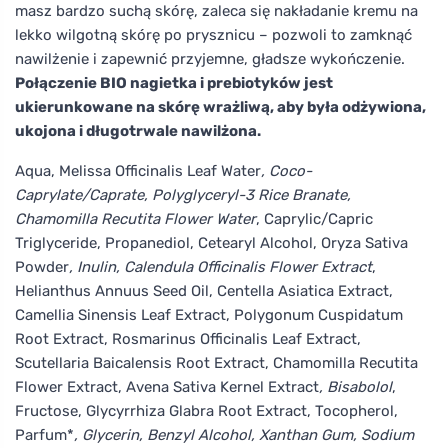
masz bardzo suchą skórę, zaleca się nakładanie kremu na
lekko wilgotną skórę po prysznicu – pozwoli to zamknąć
nawilżenie i zapewnić przyjemne, gładsze wykończenie.
Połączenie BIO nagietka i prebiotyków jest
ukierunkowane na skórę wrażliwą, aby była odżywiona,
ukojona i długotrwale nawilżona.
Aqua, Melissa Officinalis Leaf Water
, Coco-
Caprylate/Caprate, Polyglyceryl-3 Rice Branate,
Chamomilla Recutita Flower Water
, Caprylic/Capric
Triglyceride, Propanediol, Cetearyl Alcohol, Oryza Sativa
Powder
, Inulin, Calendula Officinalis Flower Extract
,
Helianthus Annuus Seed Oil, Centella Asiatica Extract,
Camellia Sinensis Leaf Extract, Polygonum Cuspidatum
Root Extract, Rosmarinus Officinalis Leaf Extract,
Scutellaria Baicalensis Root Extract, Chamomilla Recutita
Flower Extract, Avena Sativa Kernel Extract
, Bisabolol
,
Fructose, Glycyrrhiza Glabra Root Extract, Tocopherol,
Parfum*
, Glycerin, Benzyl Alcohol, Xanthan Gum, Sodium