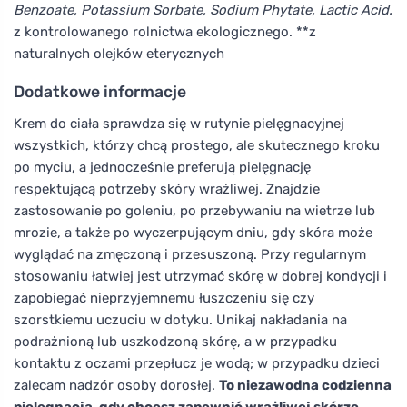
Benzoate, Potassium Sorbate, Sodium Phytate, Lactic Acid.
z kontrolowanego rolnictwa ekologicznego. **z
naturalnych olejków eterycznych
Dodatkowe informacje
Krem do ciała sprawdza się w rutynie pielęgnacyjnej
wszystkich, którzy chcą prostego, ale skutecznego kroku
po myciu, a jednocześnie preferują pielęgnację
respektującą potrzeby skóry wrażliwej. Znajdzie
zastosowanie po goleniu, po przebywaniu na wietrze lub
mrozie, a także po wyczerpującym dniu, gdy skóra może
wyglądać na zmęczoną i przesuszoną. Przy regularnym
stosowaniu łatwiej jest utrzymać skórę w dobrej kondycji i
zapobiegać nieprzyjemnemu łuszczeniu się czy
szorstkiemu uczuciu w dotyku. Unikaj nakładania na
podrażnioną lub uszkodzoną skórę, a w przypadku
kontaktu z oczami przepłucz je wodą; w przypadku dzieci
zalecam nadzór osoby dorosłej.
To niezawodna codzienna
pielęgnacja, gdy chcesz zapewnić wrażliwej skórze