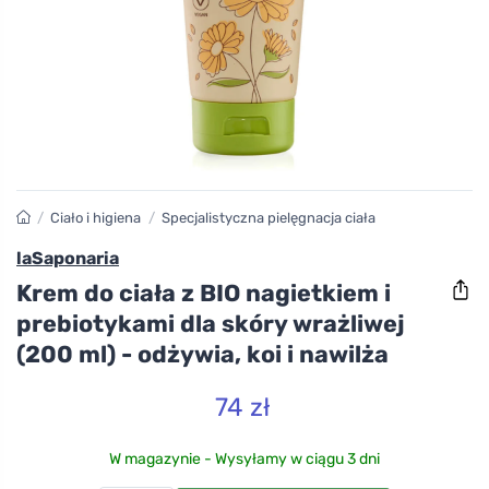
/
Ciało i higiena
/
Specjalistyczna pielęgnacja ciała
laSaponaria
Krem do ciała z BIO nagietkiem i
prebiotykami dla skóry wrażliwej
(200 ml) - odżywia, koi i nawilża
74 zł
W magazynie - Wysyłamy w ciągu 3 dni