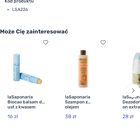
Kod produktu
LSA226
Może Cię zainteresować
laSaponaria
laSaponaria
laSapon
Biocao balsam do
Szampon z
Dezodora
ust z kwasem
olejem
on extra
hialuronowym
słonecznikowym i
nagietk
16 zł
38 zł
28 zł
BIO (5,7 ml)
słodką
(50 ml)
pomarańczą BIO
(200 ml)