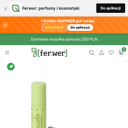
×
Ferwer: perfumy i kosmetyki
Do aplikacji
⚡
Zniżka SUMMER już teraz!
×
SUMMER
Do aplikacji
Darmowa wysyłka powyżej 250 PLN
0