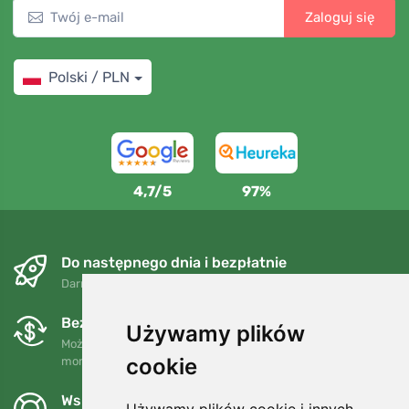
Zaloguj się
Polski / PLN
4,7/5
97%
Do następnego dnia i bezpłatnie
Darmowa wysyłka dla zamówień powyżej 250 PLN
Bezpłatne wymiany i zwroty
Używamy plików
Możesz zwrócić lub wymienić swoje zamówienie w dowolnym
cookie
momencie w ciągu 90 dni.
Wspieramy Trees.org