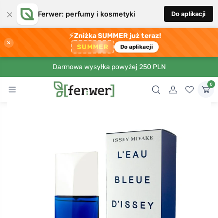
×
Ferwer: perfumy i kosmetyki
Do aplikacji
⚡
Zniżka SUMMER już teraz!
×
SUMMER
Do aplikacji
Darmowa wysyłka powyżej 250 PLN
0