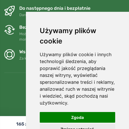
Do następnego dnia i bezpłatnie
Darmowa wysyłka dla zamówień powyżej 250 PLN
Bezpłatne wymiany i zwroty
Używamy plików
Możesz zwrócić lub wymienić swoje zamówienie w dowolnym
cookie
momencie w ciągu 90 dni.
Wspieramy Trees.org
Używamy plików cookie i innych
Za każde zamówienie sadzimy drzewo! Czytaj więcej
O nas
.
technologii śledzenia, aby
poprawić jakość przeglądania
naszej witryny, wyświetlać
spersonalizowane treści i reklamy,
analizować ruch w naszej witrynie
i wiedzieć, skąd pochodzą nasi
użytkownicy.
Zgoda
165
zł
Dodaj do koszyka