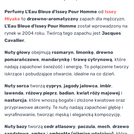
Perfumy L'Eau Bleue d'Issey Pour Homme
od
Issey
Miyake
to
drzewno-aromatyczny
zapach dla mężczyzn.
L'Eau Bleue d'Issey Pour Homme
został wprowadzony na
rynek w 2004 roku. Twórcą tego zapachu jest
Jacques
Cavallier
.
Nuty głowy
obejmują
rozmaryn
,
limonkę
,
drewno
pomarańczowe
,
mandarynkę
i
trawę cytrynową
, które
nadają zapachowi świeżość i energię. To połączenie tworzy
iskrzące i pobudzające otwarcie, idealne na co dzień.
Nuty serca
tworzą
cyprys
,
jagody jałowca
,
imbir
,
lawenda
,
różowy pieprz
,
badian
,
kwiat róży majowej
i
nasturcja
, które wnoszą bogate i złożone kwiatowe oraz
przyprawowe akcenty. Te nuty nadają zapachowi głębię i
wyrafinowanie, tworząc męską i elegancką kompozycję.
Nuty bazy
tworzą
cedr atlasowy
,
paczula
,
mech
,
drzewo
sandałowe
,
ambra
i
ambrette (piżmian właściwy)
, które