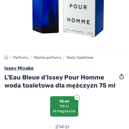
/
Perfumy
/
Męskie perfumy
/
Wody toaletowe
Issey Miyake
L'Eau Bleue d'Issey Pour Homme
woda toaletowa dla mężczyzn 75 ml
75 ml
165 zł
W magazynie
214
zł