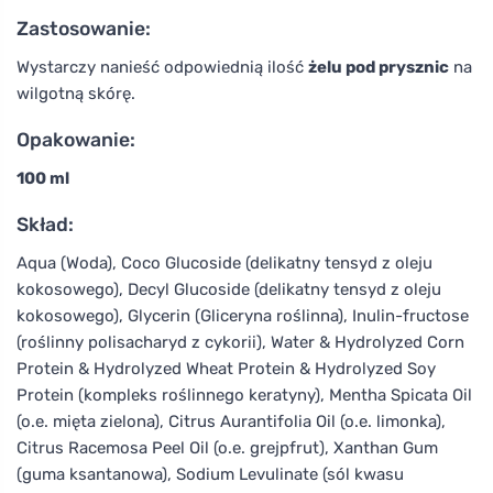
Zastosowanie:
Wystarczy nanieść odpowiednią ilość
żelu pod prysznic
na
wilgotną skórę.
Opakowanie:
100 ml
Skład:
Aqua (Woda), Coco Glucoside (delikatny tensyd z oleju
kokosowego), Decyl Glucoside (delikatny tensyd z oleju
kokosowego), Glycerin (Gliceryna roślinna), Inulin-fructose
(roślinny polisacharyd z cykorii), Water & Hydrolyzed Corn
Protein & Hydrolyzed Wheat Protein & Hydrolyzed Soy
Protein (kompleks roślinnego keratyny), Mentha Spicata Oil
(o.e. mięta zielona), Citrus Aurantifolia Oil (o.e. limonka),
Citrus Racemosa Peel Oil (o.e. grejpfrut), Xanthan Gum
(guma ksantanowa), Sodium Levulinate (sól kwasu