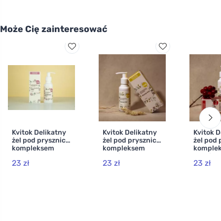
Może Cię zainteresować
Kvitok Delikatny
Kvitok Delikatny
Kvitok D
żel pod prysznic z
żel pod prysznic z
żel pod 
kompleksem
kompleksem
komple
prebiotycznym
prebiotycznym -
prebiot
23 zł
23 zł
23 zł
Carefree Morning
Sunny Day 100ml
Tender 
(100 ml) - o
100ml
delikatnym
kwiatowym
zapachu