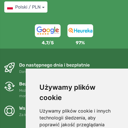
Polski / PLN
4,7/5
97%
Do następnego dnia i bezpłatnie
Darmowa wysyłka dla zamówień powyżej 250 PLN
Bezpłatne wymiany i zwroty
Używamy plików
Możesz zwrócić lub wymienić swoje zamówienie w dowolnym
cookie
momencie w ciągu 90 dni.
Wspieramy Trees.org
Używamy plików cookie i innych
Za każde zamówienie sadzimy drzewo! Czytaj więcej
O nas
.
technologii śledzenia, aby
poprawić jakość przeglądania