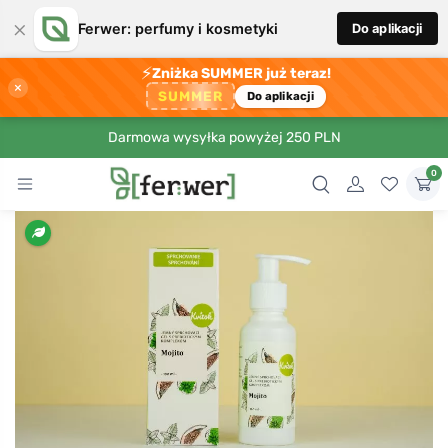
×
Ferwer: perfumy i kosmetyki
Do aplikacji
⚡
Zniżka SUMMER już teraz!
×
SUMMER
Do aplikacji
Darmowa wysyłka powyżej 250 PLN
0