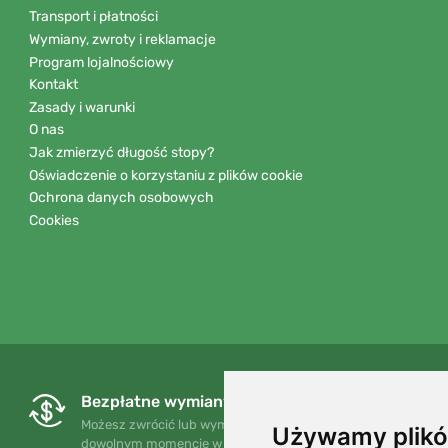
Transport i płatności
Wymiany, zwroty i reklamacje
Program lojalnościowy
Kontakt
Zasady i warunki
O nas
Jak zmierzyć długość stopy?
Oświadczenie o korzystaniu z plików cookie
Ochrona danych osobowych
Cookies
Bezpłatne wymiany i zwroty
Możesz zwrócić lub wymienić swoje zamówienie w
Używamy plikó
dowolnym momencie w ciągu 90 dni.