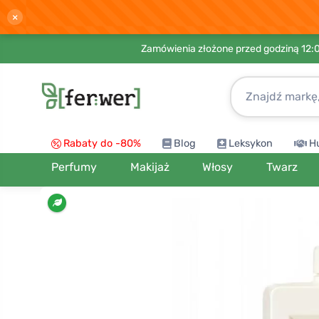
×
Zamówienia złożone przed godziną 12:
Rabaty do -80%
Blog
Leksykon
H
Perfumy
Makijaż
Włosy
Twarz