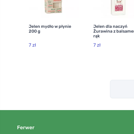
Jelen mydło w płynie
Jelen dla naczyń
200 g
Żurawina z balsam
rąk
7 zł
7 zł
Ferwer