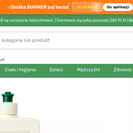
⚡
Zniżka SUMMER już teraz!
SUMMER
Do aplikacji
00 są wysyłane natychmiast. |
Darmowa wysyłka powyżej 250 PLN
| B
urt
Ciało i higiena
Dzieci
Mężczyźni
Zdrowie