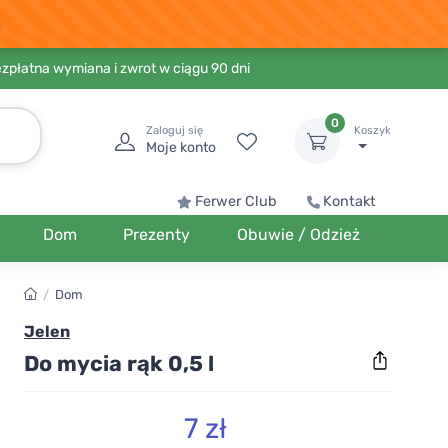
ezpłatna wymiana i zwrot w ciągu 90 dni
0
Zaloguj się
Koszyk
Moje konto
Ferwer Club
Kontakt
Dom
Prezenty
Obuwie / Odzież
/
Dom
Jelen
Do mycia rąk 0,5 l
7 zł