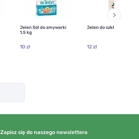
Jelen Sól do zmywarki
Jelen do szkła i luster
1,5 kg
10 zł
12 zł
Zapisz się do naszego newslettera