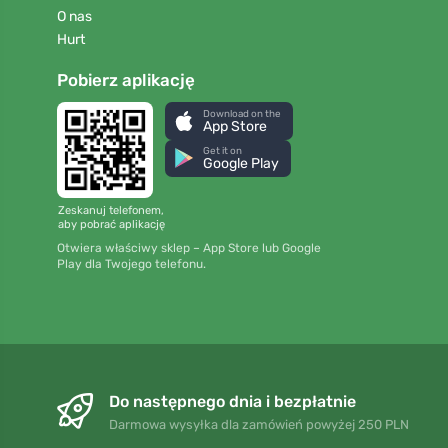
O nas
Hurt
Pobierz aplikację
Download on the
App Store
Get it on
Google Play
Zeskanuj telefonem,
aby pobrać aplikację
Otwiera właściwy sklep – App Store lub Google
Play dla Twojego telefonu.
Do następnego dnia i bezpłatnie
Darmowa wysyłka dla zamówień powyżej 250 PLN