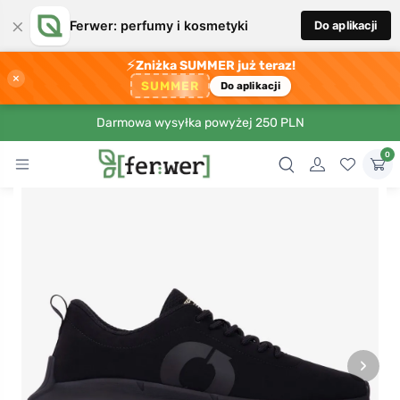
×
Ferwer: perfumy i kosmetyki
Do aplikacji
⚡
Zniżka SUMMER już teraz!
×
SUMMER
Do aplikacji
Darmowa wysyłka powyżej 250 PLN
0
›