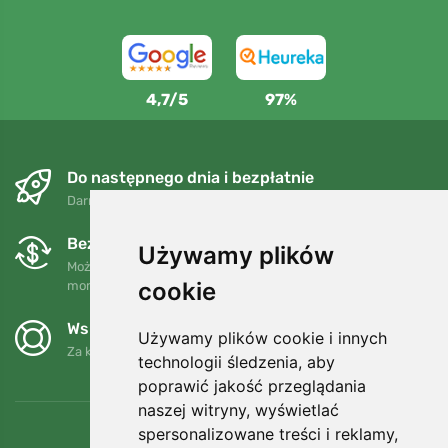
4,7/5
97%
Do następnego dnia i bezpłatnie
Darmowa wysyłka dla zamówień powyżej 250 PLN
Bezpłatne wymiany i zwroty
Używamy plików
Możesz zwrócić lub wymienić swoje zamówienie w dowolnym
cookie
momencie w ciągu 90 dni.
Wspieramy Trees.org
Używamy plików cookie i innych
Za każde zamówienie sadzimy drzewo! Czytaj więcej
O nas
.
technologii śledzenia, aby
poprawić jakość przeglądania
naszej witryny, wyświetlać
spersonalizowane treści i reklamy,