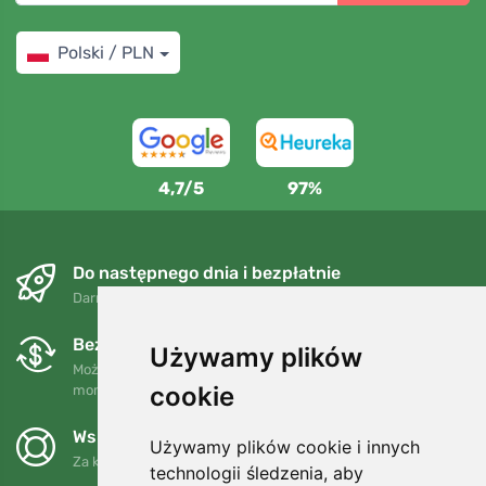
Polski / PLN
4,7/5
97%
Do następnego dnia i bezpłatnie
Darmowa wysyłka dla zamówień powyżej 250 PLN
Bezpłatne wymiany i zwroty
Używamy plików
Możesz zwrócić lub wymienić swoje zamówienie w dowolnym
cookie
momencie w ciągu 90 dni.
Wspieramy Trees.org
Używamy plików cookie i innych
Za każde zamówienie sadzimy drzewo! Czytaj więcej
O nas
.
technologii śledzenia, aby