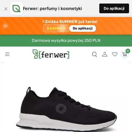
×
Ferwer: perfumy i kosmetyki
Do aplikacji
⚡
Zniżka SUMMER już teraz!
×
SUMMER
Do aplikacji
Darmowa wysyłka powyżej 250 PLN
0