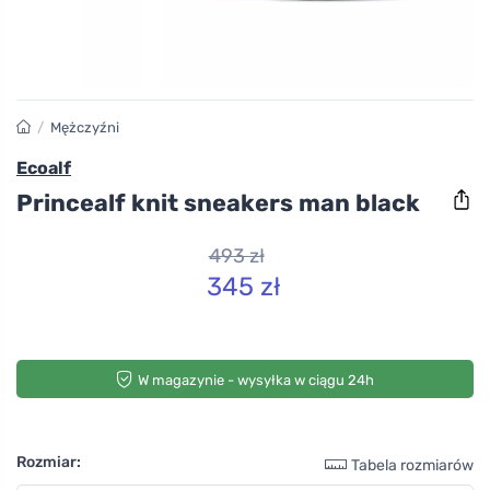
/
Mężczyźni
Ecoalf
Princealf knit sneakers man black
493 zł
345 zł
W magazynie - wysyłka w ciągu 24h
Rozmiar:
Tabela rozmiarów