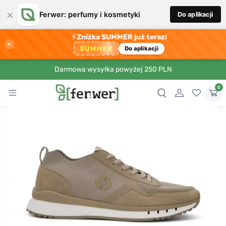
×
Ferwer: perfumy i kosmetyki
Do aplikacji
⚡
Zniżka SUMMER już teraz!
×
SUMMER
Do aplikacji
Darmowa wysyłka powyżej 250 PLN
0