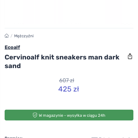
/
Mężczyźni
Ecoalf
Cervinoalf knit sneakers man dark
sand
607 zł
425 zł
W magazynie - wysyłka w ciągu 24h