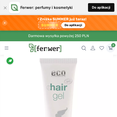
×
Ferwer: perfumy i kosmetyki
Do aplikacji
⚡
Zniżka SUMMER już teraz!
×
SUMMER
Do aplikacji
Darmowa wysyłka powyżej 250 PLN
0