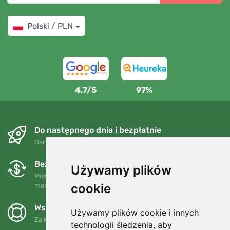
Polski / PLN
4,7/5
97%
Do następnego dnia i bezpłatnie
Darmowa wysyłka dla zamówień powyżej 250 PLN
Bezpłatne wymiany i zwroty
Używamy plików
Możesz zwrócić lub wymienić swoje zamówienie w dowolnym
cookie
momencie w ciągu 90 dni.
Wspieramy Trees.org
Używamy plików cookie i innych
Za każde zamówienie sadzimy drzewo! Czytaj więcej
O nas
.
technologii śledzenia, aby