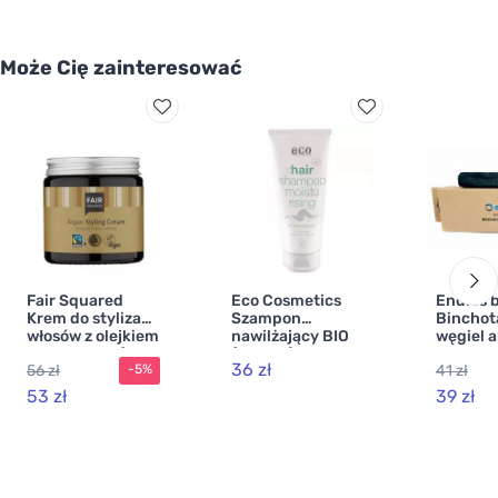
Może Cię zainteresować
Fair Squared
Eco Cosmetics
Endles 
Krem do stylizacji
Szampon
Binchota
włosów z olejkiem
nawilżający BIO
węgiel 
arganowym (100
(200 ml) - do
do natur
36 zł
56 zł
41 zł
-5%
ml) - utrwala
włosów suchych i
filtracji
fryzurę
zmęczonych
53 zł
39 zł