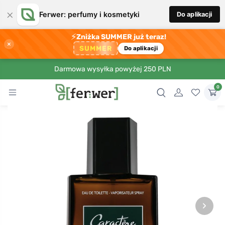
×
Ferwer: perfumy i kosmetyki
Do aplikacji
⚡
Zniżka SUMMER już teraz!
×
SUMMER
Do aplikacji
Darmowa wysyłka powyżej 250 PLN
0
›