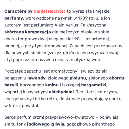
Caractère by
Daniel Hechter
to wyraziste i męskie
perfumy
, wprowadzone na rynek w 1989 roku, a ich
autorem jest perfumiarz Alain Verjus. Ta klasyczna
skórzana kompozycja
dla mężczyzn niesie w sobie
charakter prawdziwej elegancji lat 90. – szlachetnej,
mocnej, a przy tym stonowanej. Zapach jest przeznaczony
dla pewnych siebie mężczyzn, którzy chcą wyrażać swój
styl poprzez intensywną i charyzmatyczną woń.
Początek zapachu jest aromatyczny i świeży dzięki
połączeniu
lawendy
, ziołowego
piołunu
, zielonego
akordu
bazylii
, korzennego
kminu
i iskrzącej
bergamotki
,
wspartej klasycznymi
aldehydami
. Ten start jest czysty,
energetyczny i lekko retro, doskonale przywołujący epokę,
w której powstał.
Serce perfum brzmi przyprawowo-kwiatowo – pojawiają
się tu tony
jodłowego igliwia
, goździkowo pikantnego