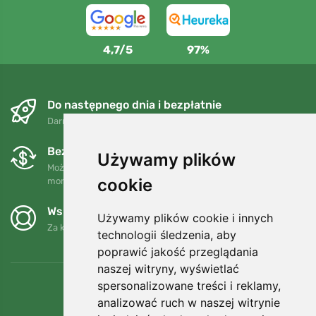
4,7/5
97%
Do następnego dnia i bezpłatnie
Darmowa wysyłka dla zamówień powyżej 250 PLN
Bezpłatne wymiany i zwroty
Używamy plików
Możesz zwrócić lub wymienić swoje zamówienie w dowolnym
cookie
momencie w ciągu 90 dni.
Wspieramy Trees.org
Używamy plików cookie i innych
Za każde zamówienie sadzimy drzewo! Czytaj więcej
O nas
.
technologii śledzenia, aby
poprawić jakość przeglądania
naszej witryny, wyświetlać
spersonalizowane treści i reklamy,
analizować ruch w naszej witrynie