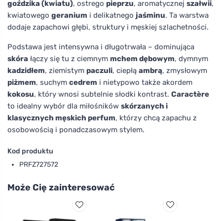
goździka (kwiatu)
, ostrego
pieprzu
, aromatycznej
szałwii
,
kwiatowego
geranium
i delikatnego
jaśminu
. Ta warstwa
dodaje zapachowi głębi, struktury i męskiej szlachetności.
Podstawa jest intensywna i długotrwała – dominująca
skóra
łączy się tu z ciemnym
mchem dębowym
, dymnym
kadzidłem
, ziemistym
paczuli
, ciepłą
ambrą
, zmysłowym
piżmem
, suchym
cedrem
i nietypowo także akordem
kokosu
, który wnosi subtelnie słodki kontrast.
Caractère
to idealny wybór dla miłośników
skórzanych i
klasycznych męskich perfum
, którzy chcą zapachu z
osobowością i ponadczasowym stylem.
Kod produktu
PRFZ727572
Może Cię zainteresować