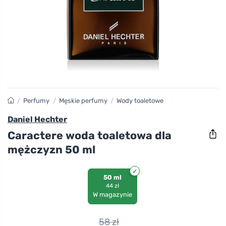
/
Perfumy
/
Męskie perfumy
/
Wody toaletowe
Daniel Hechter
Caractere woda toaletowa dla
mężczyzn 50 ml
50 ml
44 zł
W magazynie
58
zł