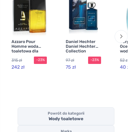
Azzaro Pour
Daniel Hechter
Sergi
Homme woda
Daniel Hechter
Ocean
toaletowa dla
Collection
woda 
mężczyzn 200 ml
Couture Indigo
dla m
315 zł
97 zł
52 zł
-23%
-23%
Blue woda
perfumowana dla
242 zł
75 zł
40 zł
mężczyzn
Powrót do kategorii
Wody toaletowe
Marka