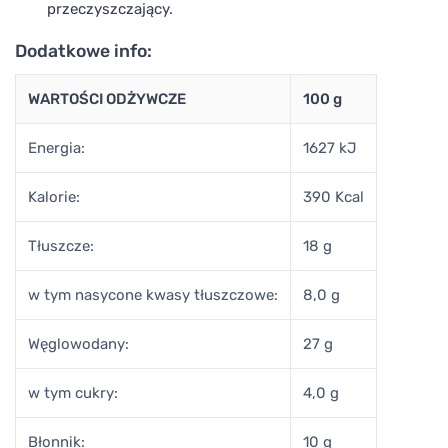
przeczyszczający.
Dodatkowe info:
WARTOŚCI ODŻYWCZE
100 g
Energia:
1627 kJ
Kalorie:
390 Kcal
Tłuszcze:
18 g
w tym nasycone kwasy tłuszczowe:
8,0 g
Węglowodany:
27 g
w tym cukry:
4,0 g
Błonnik:
10 g