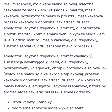
11% i mlecznych, izolowane białko sojowe), mleczna
czekolada ze słodzikiem 17% (słodzik: maltitol, masło
kakaowe, odtłuszczone mleko w proszku, masa kakaowa,
proszek kakaowy o obniżonej zawartości tłuszczu,
emulgator: lecytyna rzepakowa, aromat), oligofruktoza,
słodzik: maltitol, krem o smaku waniliowym ze słodzikiem
10% (słodzik: maltitol, masło kakaowe, olej rzepakowy,
suszona serwatka, odtłuszczone mleko w proszku,
emulgator: lecytyna rzepakowa, aromat waniliowy),
substancja nawilżająca: glicerol, olej rzepakowy,
hydrolizowany kolagen 4%, chrupki proteinowe sojowe 3%
(izolowane białko sojowe, skrobia tapiokowa), proszek
kakaowy o obniżonej zawartości tłuszczu 2%, kokos 1%,
masło kakaowe, emulgator: lecytyna rzepakowa, naturalny
aromat. Może zawierać orzeszki ziemne i orzechy.
Produkt bezglutenowy.
Nadmierne spożycie może wywołać efekt