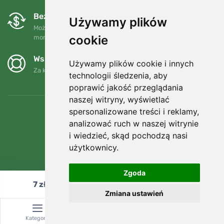
Bezpłatne wymiany i zwroty
Używamy plików
Możesz zwrócić lub wymienić swoje zamówienie w dowolnym
cookie
momencie w ciągu 90 dni.
Wspieramy Trees.org
Używamy plików cookie i innych
Za każde zamówienie sadzimy drzewo! Czytaj więcej
O nas
.
technologii śledzenia, aby
poprawić jakość przeglądania
naszej witryny, wyświetlać
spersonalizowane treści i reklamy,
analizować ruch w naszej witrynie
i wiedzieć, skąd pochodzą nasi
użytkownicy.
Zgoda
7
zł
Dodaj do koszyka
Zmiana ustawień
© Topshelf s.r.o. Wszelkie prawa zastrzeżone.
Kategoria
Wyszukiwanie
Koszyk