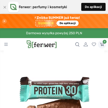
×
Ferwer: perfumy i kosmetyki
Do aplikacji
⚡
Zniżka SUMMER już teraz!
×
SUMMER
Do aplikacji
Darmowa wysyłka powyżej 250 PLN
0