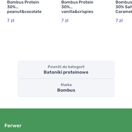
Bombus Protein
Bombus Protein
Bombus 
30%
30%
30% Sal
peanut&cocolate
vanilla&crispies
Caramel
50g
50g
7 zł
7 zł
7 zł
Powrót do kategorii
Batoniki proteinowe
Marka
Bombus
Ferwer