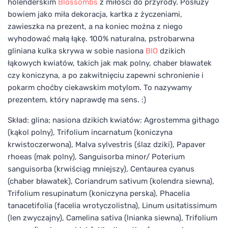
holenderskim
Blossombs
z miłości do przyrody. Posłuży
bowiem jako miła dekoracja, kartka z życzeniami,
zawieszka na prezent, a na koniec można z niego
wyhodować małą łąkę. 100% naturalna, pstrobarwna
gliniana kulka skrywa w sobie nasiona
BIO
dzikich
łąkowych kwiatów, takich jak mak polny, chaber bławatek
czy koniczyna, a po zakwitnięciu zapewni schronienie i
pokarm choćby ciekawskim motylom. To nazywamy
prezentem, który naprawdę ma sens. :)
Skład: glina; nasiona dzikich kwiatów: Agrostemma githago
(kąkol polny), Trifolium incarnatum (koniczyna
krwistoczerwona), Malva sylvestris (ślaz dziki), Papaver
rhoeas (mak polny), Sanguisorba minor/ Poterium
sanguisorba (krwiściąg mniejszy), Centaurea cyanus
(chaber bławatek), Coriandrum sativum (kolendra siewna),
Trifolium resupinatum (koniczyna perska), Phacelia
tanacetifolia (facelia wrotyczolistna), Linum usitatissimum
(len zwyczajny), Camelina sativa (lnianka siewna), Trifolium