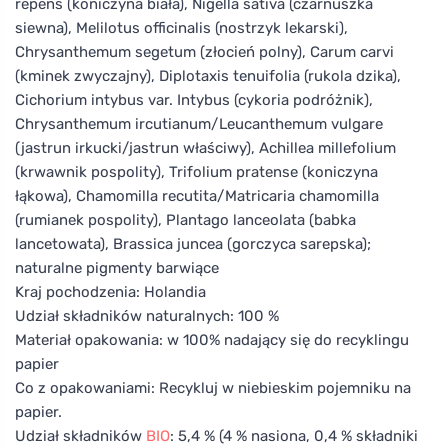
repens (koniczyna biała), Nigella sativa (czarnuszka
siewna), Melilotus officinalis (nostrzyk lekarski),
Chrysanthemum segetum (złocień polny), Carum carvi
(kminek zwyczajny), Diplotaxis tenuifolia (rukola dzika),
Cichorium intybus var. Intybus (cykoria podróżnik),
Chrysanthemum ircutianum/Leucanthemum vulgare
(jastrun irkucki/jastrun właściwy), Achillea millefolium
(krwawnik pospolity), Trifolium pratense (koniczyna
łąkowa), Chamomilla recutita/Matricaria chamomilla
(rumianek pospolity), Plantago lanceolata (babka
lancetowata), Brassica juncea (gorczyca sarepska);
naturalne pigmenty barwiące
Kraj pochodzenia: Holandia
Udział składników naturalnych: 100 %
Materiał opakowania: w 100% nadający się do recyklingu
papier
Co z opakowaniami: Recykluj w niebieskim pojemniku na
papier.
Udział składników
BIO
: 5,4 % (4 % nasiona, 0,4 % składniki