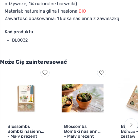
odżywcze, 1% naturalne barwniki)
Materiał: naturalna glina i nasiona
BIO
Zawartość opakowania: 1 kulka nasienna z zawieszką
Kod produktu
BLO032
Może Cię zainteresować
Blossombs
Blossombs
Blossom
Bombki nasienne
Bombki nasienne
Bombs -
- Mały prezent
- Mały prezent
zestaw