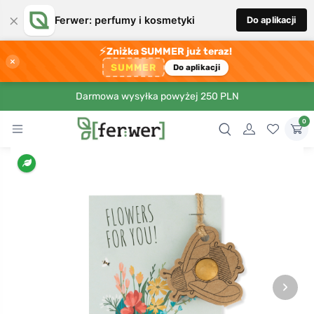
×
Ferwer: perfumy i kosmetyki
Do aplikacji
⚡
Zniżka SUMMER już teraz!
×
SUMMER
Do aplikacji
Darmowa wysyłka powyżej 250 PLN
0
›