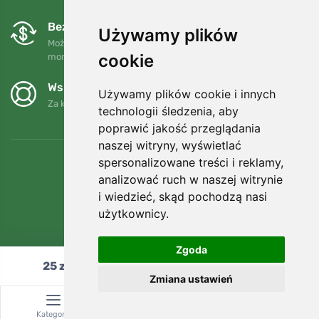
Bezpłatne wymiany i zwroty
Używamy plików
Możesz zwrócić lub wymienić swoje zamówienie w dowolnym
cookie
momencie w ciągu 90 dni.
Wspieramy Trees.org
Używamy plików cookie i innych
Za każde zamówienie sadzimy drzewo! Czytaj więcej
O nas
.
technologii śledzenia, aby
poprawić jakość przeglądania
naszej witryny, wyświetlać
spersonalizowane treści i reklamy,
analizować ruch w naszej witrynie
i wiedzieć, skąd pochodzą nasi
użytkownicy.
Zgoda
25
zł
Dodaj do koszyka
Zmiana ustawień
© Topshelf s.r.o. Wszelkie prawa zastrzeżone.
Kategoria
Wyszukiwanie
Koszyk