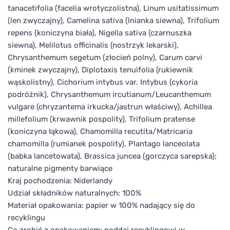
tanacetifolia (facelia wrotyczolistna), Linum usitatissimum
(len zwyczajny), Camelina sativa (lnianka siewna), Trifolium
repens (koniczyna biała), Nigella sativa (czarnuszka
siewna), Melilotus officinalis (nostrzyk lekarski),
Chrysanthemum segetum (złocień polny), Carum carvi
(kminek zwyczajny), Diplotaxis tenuifolia (rukiewnik
wąskolistny), Cichorium intybus var. Intybus (cykoria
podróżnik), Chrysanthemum ircutianum/Leucanthemum
vulgare (chryzantema irkucka/jastrun właściwy), Achillea
millefolium (krwawnik pospolity), Trifolium pratense
(koniczyna łąkowa), Chamomilla recutita/Matricaria
chamomilla (rumianek pospolity), Plantago lanceolata
(babka lancetowata), Brassica juncea (gorczyca sarepska);
naturalne pigmenty barwiące
Kraj pochodzenia: Niderlandy
Udział składników naturalnych: 100%
Materiał opakowania: papier w 100% nadający się do
recyklingu
Co zrobić z opakowaniem: poddaj recyklingowi w