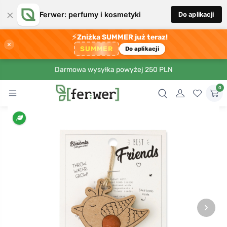
×
Ferwer: perfumy i kosmetyki
Do aplikacji
⚡
Zniżka SUMMER już teraz!
×
SUMMER
Do aplikacji
Darmowa wysyłka powyżej 250 PLN
0
›