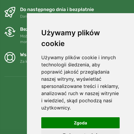
Do następnego dnia i bezpłatnie
Darmowa wysyłka dla zamówień powyżej 250 PLN
Bezpłatne wymiany i zwroty
Używamy plików
Możesz zwrócić lub wymienić swoje zamówienie w dowolnym
cookie
momencie w ciągu 90 dni.
Wspieramy Trees.org
Używamy plików cookie i innych
Za każde zamówienie sadzimy drzewo! Czytaj więcej
O nas
.
technologii śledzenia, aby
poprawić jakość przeglądania
naszej witryny, wyświetlać
spersonalizowane treści i reklamy,
analizować ruch w naszej witrynie
i wiedzieć, skąd pochodzą nasi
użytkownicy.
Zgoda