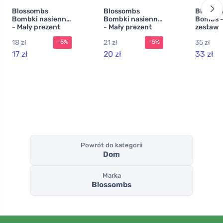
Blossombs
Blossombs
Blossom
Bombki nasienne
Bombki nasienne
Bombs -
- Mały prezent
- Mały prezent
zestaw
dla nauczycieli -
dla nauczycieli -
upomink
18 zł
21 zł
35 zł
-5%
-5%
Kwiaty (2 szt.)
Króliczek (2 szt.)
szt.) - 
i prakty
17 zł
20 zł
33 zł
prezent
jednym
Powrót do kategorii
Dom
Marka
Blossombs