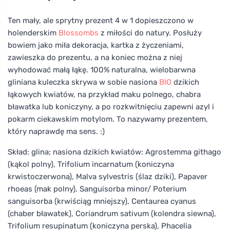
Ten mały, ale sprytny prezent 4 w 1 dopieszczono w
holenderskim
Blossombs
z miłości do natury. Posłuży
bowiem jako miła dekoracja, kartka z życzeniami,
zawieszka do prezentu, a na koniec można z niej
wyhodować małą łąkę. 100% naturalna, wielobarwna
gliniana kuleczka skrywa w sobie nasiona
BIO
dzikich
łąkowych kwiatów, na przykład maku polnego, chabra
bławatka lub koniczyny, a po rozkwitnięciu zapewni azyl i
pokarm ciekawskim motylom. To nazywamy prezentem,
który naprawdę ma sens. :)
Skład: glina; nasiona dzikich kwiatów: Agrostemma githago
(kąkol polny), Trifolium incarnatum (koniczyna
krwistoczerwona), Malva sylvestris (ślaz dziki), Papaver
rhoeas (mak polny), Sanguisorba minor/ Poterium
sanguisorba (krwiściąg mniejszy), Centaurea cyanus
(chaber bławatek), Coriandrum sativum (kolendra siewna),
Trifolium resupinatum (koniczyna perska), Phacelia