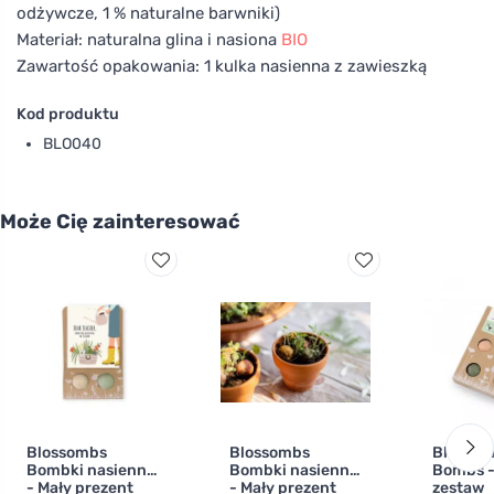
odżywcze, 1 % naturalne barwniki)
Materiał: naturalna glina i nasiona
BIO
Zawartość opakowania: 1 kulka nasienna z zawieszką
Kod produktu
BLO040
Może Cię zainteresować
Blossombs
Blossombs
Blossom
Bombki nasienne
Bombki nasienne
Bombs -
- Mały prezent
- Mały prezent
zestaw