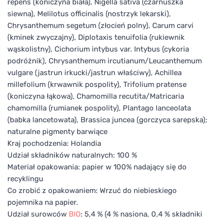
repens (koniczyna biała), Nigella sativa (czarnuszka
siewna), Melilotus officinalis (nostrzyk lekarski),
Chrysanthemum segetum (złocień polny), Carum carvi
(kminek zwyczajny), Diplotaxis tenuifolia (rukiewnik
wąskolistny), Cichorium intybus var. Intybus (cykoria
podróżnik), Chrysanthemum ircutianum/Leucanthemum
vulgare (jastrun irkucki/jastrun właściwy), Achillea
millefolium (krwawnik pospolity), Trifolium pratense
(koniczyna łąkowa), Chamomilla recutita/Matricaria
chamomilla (rumianek pospolity), Plantago lanceolata
(babka lancetowata), Brassica juncea (gorczyca sarepska);
naturalne pigmenty barwiące
Kraj pochodzenia: Holandia
Udział składników naturalnych: 100 %
Materiał opakowania: papier w 100% nadający się do
recyklingu
Co zrobić z opakowaniem: Wrzuć do niebieskiego
pojemnika na papier.
Udział surowców
BIO
: 5,4 % (4 % nasiona, 0,4 % składniki