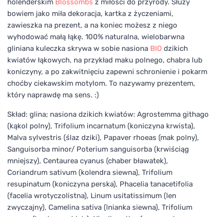
holenderskim
Blossombs
z miłości do przyrody. Służy
bowiem jako miła dekoracja, kartka z życzeniami,
zawieszka na prezent, a na koniec możesz z niego
wyhodować małą łąkę. 100% naturalna, wielobarwna
gliniana kuleczka skrywa w sobie nasiona
BIO
dzikich
kwiatów łąkowych, na przykład maku polnego, chabra lub
koniczyny, a po zakwitnięciu zapewni schronienie i pokarm
choćby ciekawskim motylom. To nazywamy prezentem,
który naprawdę ma sens. :)
Skład: glina; nasiona dzikich kwiatów: Agrostemma githago
(kąkol polny), Trifolium incarnatum (koniczyna krwista),
Malva sylvestris (ślaz dziki), Papaver rhoeas (mak polny),
Sanguisorba minor/ Poterium sanguisorba (krwiściąg
mniejszy), Centaurea cyanus (chaber bławatek),
Coriandrum sativum (kolendra siewna), Trifolium
resupinatum (koniczyna perska), Phacelia tanacetifolia
(facelia wrotyczolistna), Linum usitatissimum (len
zwyczajny), Camelina sativa (lnianka siewna), Trifolium