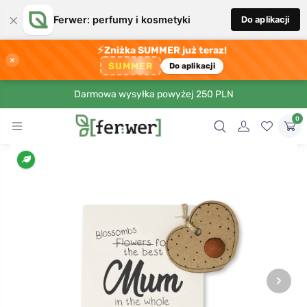
×
Ferwer: perfumy i kosmetyki
Do aplikacji
⚡
Zniżka SUMMER już teraz!
×
SUMMER
Do aplikacji
Darmowa wysyłka powyżej 250 PLN
0
›