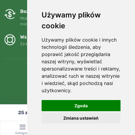
Bezpłatne wymiany i zwroty
Używamy plików
Możesz zwrócić lub wymienić swoje zamówienie w dowolnym
cookie
momencie w ciągu 90 dni.
Wspieramy Trees.org
Używamy plików cookie i innych
Za każde zamówienie sadzimy drzewo! Czytaj więcej
O nas
.
technologii śledzenia, aby
poprawić jakość przeglądania
naszej witryny, wyświetlać
spersonalizowane treści i reklamy,
analizować ruch w naszej witrynie
i wiedzieć, skąd pochodzą nasi
użytkownicy.
Zgoda
25
zł
Dodaj do koszyka
Zmiana ustawień
© Topshelf s.r.o. Wszelkie prawa zastrzeżone.
Kategoria
Wyszukiwanie
Koszyk