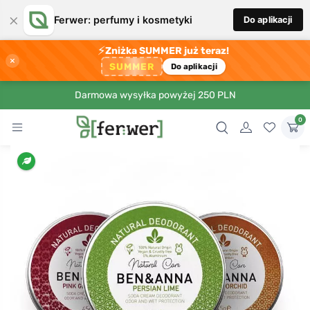
×
Ferwer: perfumy i kosmetyki
Do aplikacji
⚡
Zniżka SUMMER już teraz!
×
SUMMER
Do aplikacji
Darmowa wysyłka powyżej 250 PLN
0