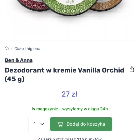
/
Ciało i higiena
Ben & Anna
Dezodorant w kremie Vanilla Orchid
(45 g)
27 zł
W magazynie - wysyłamy w ciągu 24h
Dodaj do koszyka
Za zakup otrzymasz
135
punktów.