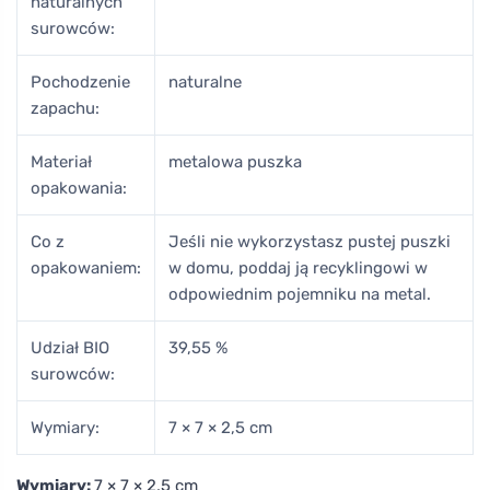
naturalnych
surowców:
Pochodzenie
naturalne
zapachu:
Materiał
metalowa puszka
opakowania:
Co z
Jeśli nie wykorzystasz pustej puszki
opakowaniem:
w domu, poddaj ją recyklingowi w
odpowiednim pojemniku na metal.
Udział BIO
39,55 %
surowców:
Wymiary:
7 × 7 × 2,5 cm
Wymiary:
7 × 7 × 2,5 cm