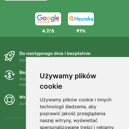
4,7/5
97%
Do następnego dnia i bezpłatnie
Darmowa wysyłka dla zamówień powyżej 250 PLN
Bezpłatne wymiany i zwroty
Używamy plików
Możesz zwrócić lub wymienić swoje zamówienie w dowolnym
cookie
momencie w ciągu 90 dni.
Wspieramy Trees.org
Używamy plików cookie i innych
Za każde zamówienie sadzimy drzewo! Czytaj więcej
O nas
.
technologii śledzenia, aby
poprawić jakość przeglądania
naszej witryny, wyświetlać
spersonalizowane treści i reklamy,