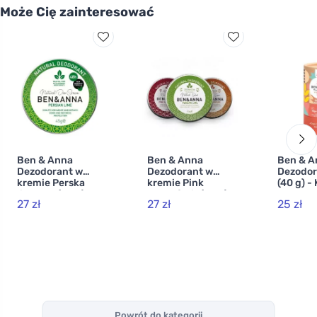
Może Cię zainteresować
Ben & Anna
Ben & Anna
Ben & A
Dezodorant w
Dezodorant w
Dezodor
kremie Perska
kremie Pink
(40 g) -
limonka (45 g)
Grapefruit (45 g)
27 zł
27 zł
25 zł
Powrót do kategorii