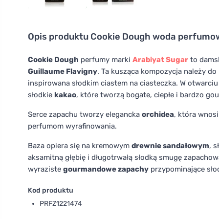
Opis produktu
Cookie Dough woda perfumow
Cookie Dough
perfumy marki
Arabiyat Sugar
to damsk
Guillaume Flavigny
. Ta kusząca kompozycja należy do
inspirowana słodkim ciastem na ciasteczka. W otwarciu
słodkie
kakao
, które tworzą bogate, ciepłe i bardzo g
Serce zapachu tworzy elegancka
orchidea
, która wnos
perfumom wyrafinowania.
Baza opiera się na kremowym
drewnie sandałowym
, s
aksamitną głębię i długotrwałą słodką smugę zapachow
wyraziste
gourmandowe zapachy
przypominające słodk
Kod produktu
PRFZ1221474