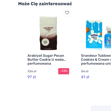
Może Cię zainteresować
Arabiyat Sugar Pecan
Grandeur Tubbee
Butter Cookie U woda
Cookies & Cream
perfumowana
perfumowana uni
126 zł
56 zł
-23%
97 zł
41 zł