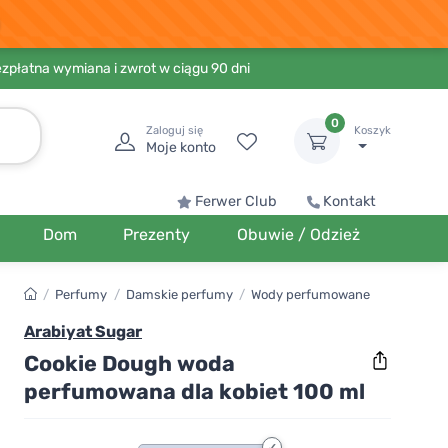
ezpłatna wymiana i zwrot w ciągu 90 dni
0
Zaloguj się
Koszyk
Moje konto
Ferwer Club
Kontakt
Dom
Prezenty
Obuwie / Odzież
/
Perfumy
/
Damskie perfumy
/
Wody perfumowane
Arabiyat Sugar
Cookie Dough woda
perfumowana dla kobiet 100 ml