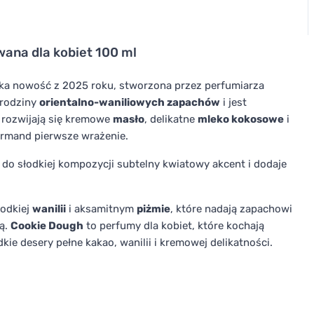
ana dla kobiet 100 ml
a nowość z 2025 roku, stworzona przez perfumiarza
 rodziny
orientalno-waniliowych zapachów
i jest
 rozwijają się kremowe
masło
, delikatne
mleko kokosowe
i
ourmand pierwsze wrażenie.
i do słodkiej kompozycji subtelny kwiatowy akcent i dodaje
łodkiej
wanilii
i aksamitnym
piżmie
, które nadają zapachowi
ą.
Cookie Dough
to perfumy dla kobiet, które kochają
ie desery pełne kakao, wanilii i kremowej delikatności.