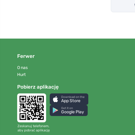
Ferwer
O nas
Hurt
Pobierz aplikację
Download on the
App Store
Get it on
Google Play
Zeskanuj telefonem,
aby pobrać aplikację