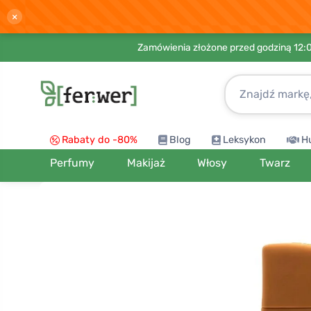
×
Zamówienia złożone przed godziną 12:
Rabaty do -80%
Blog
Leksykon
H
Perfumy
Makijaż
Włosy
Twarz