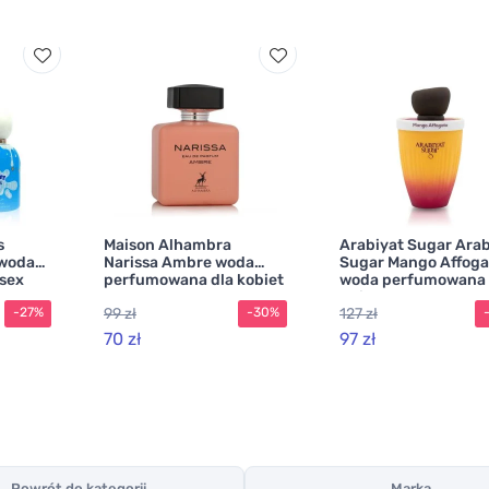
s
Maison Alhambra
Arabiyat Sugar Arab
 woda
Narissa Ambre woda
Sugar Mango Affoga
sex
perfumowana dla kobiet
woda perfumowana
unisex
99 zł
127 zł
-27%
-30%
70 zł
97 zł
Powrót do kategorii
Marka