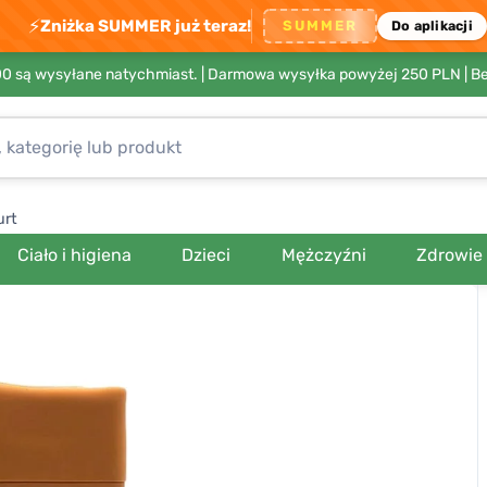
⚡
Zniżka SUMMER już teraz!
SUMMER
Do aplikacji
00 są wysyłane natychmiast. |
Darmowa wysyłka powyżej 250 PLN
| B
urt
Ciało i higiena
Dzieci
Mężczyźni
Zdrowie