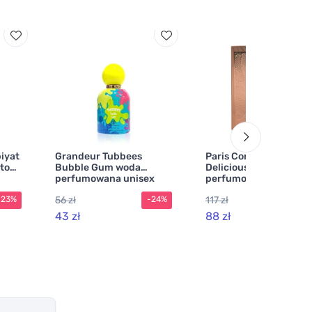
iyat
Grandeur Tubbees
Paris Corner Qissa
to
Bubble Gum woda
Delicious woda
perfumowana unisex
perfumowana dla kobi
100 ml
56 zł
117 zł
-23%
-24%
-2
43 zł
88 zł