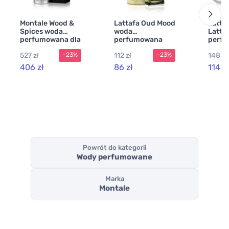
Montale Wood &
Lattafa Oud Mood
Latta
Spices woda
woda
Latta
perfumowana dla
perfumowana
perf
mężczyzn
unisex 100 ml
unise
527 zł
112 zł
148 zł
-23%
-23%
406 zł
86 zł
114 zł
Powrót do kategorii
Wody perfumowane
Marka
Montale