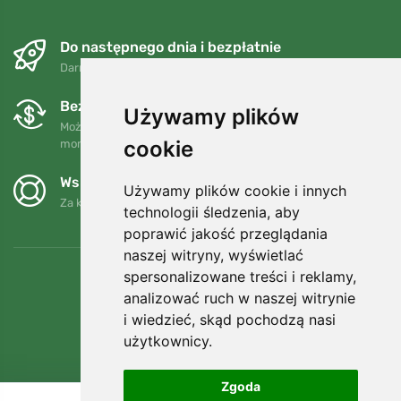
Do następnego dnia i bezpłatnie
Darmowa wysyłka dla zamówień powyżej 250 PLN
Bezpłatne wymiany i zwroty
Używamy plików
Możesz zwrócić lub wymienić swoje zamówienie w dowolnym
cookie
momencie w ciągu 90 dni.
Wspieramy Trees.org
Używamy plików cookie i innych
Za każde zamówienie sadzimy drzewo! Czytaj więcej
O nas
.
technologii śledzenia, aby
poprawić jakość przeglądania
naszej witryny, wyświetlać
spersonalizowane treści i reklamy,
analizować ruch w naszej witrynie
i wiedzieć, skąd pochodzą nasi
użytkownicy.
Zgoda