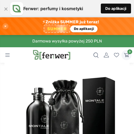
×
Ferwer: perfumy i kosmetyki
Do aplikacji
⚡
Zniżka SUMMER już teraz!
×
SUMMER
Do aplikacji
Darmowa wysyłka powyżej 250 PLN
0