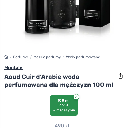
/
Perfumy
/
Męskie perfumy
/
Wody perfumowane
Montale
Aoud Cuir d’Arabie woda
perfumowana dla mężczyzn 100 ml
100 ml
377 zł
W magazynie
490
zł