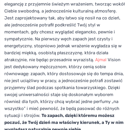
elegancję z przyjemnie świeżym wrażeniem, tworząc wokół
Ciebie swobodną, a jednocześnie kulturalną atmosferę.
Jest zaprojektowany tak, aby łatwo się nosił na co dzień,
ale jednocześnie potrafił podkreślić Twój styl w
momentach, gdy chcesz wyglądać elegancko, pewnie i
sympatycznie. Na pierwszy węch zapach jest czysty i
energetyczny, stopniowo jednak wrażenie wygładza się w
bardziej miękką, osobistą płaszczyznę, która działa
atrakcyjnie, nie będąc przesadnie wyrazistą.
Ajmal
Vision
jest dedykowany mężczyznom, którzy cenią sobie
równowagę: zapach, który dostosowuje się do tempa dnia,
nie jest uciążliwy w pracy, a jednocześnie potrafi zostawić
przyjemny ślad podczas spotkania towarzyskiego. Dzięki
swojej uniwersalności staje się doskonałym wyborem
również dla tych, którzy chcą wybrać jedne perfumy „na
wszystko” i mieć pewność, że będą pasować do różnych
sytuacji i strojów.
To zapach, dzięki któremu możesz
poczuć, że Twój dzień ma właściwy kierunek, a Ty w nim
wyglądasz naturalnie pewnie siebie.