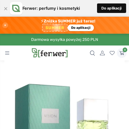
×
Ferwer: perfumy i kosmetyki
Do aplikacji
⚡
Zniżka SUMMER już teraz!
×
SUMMER
Do aplikacji
Darmowa wysyłka powyżej 250 PLN
0