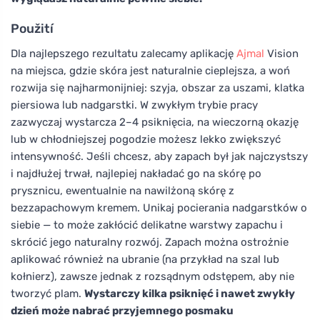
Použití
Dla najlepszego rezultatu zalecamy aplikację
Ajmal
Vision
na miejsca, gdzie skóra jest naturalnie cieplejsza, a woń
rozwija się najharmonijniej: szyja, obszar za uszami, klatka
piersiowa lub nadgarstki. W zwykłym trybie pracy
zazwyczaj wystarcza 2–4 psiknięcia, na wieczorną okazję
lub w chłodniejszej pogodzie możesz lekko zwiększyć
intensywność. Jeśli chcesz, aby zapach był jak najczystszy
i najdłużej trwał, najlepiej nakładać go na skórę po
prysznicu, ewentualnie na nawilżoną skórę z
bezzapachowym kremem. Unikaj pocierania nadgarstków o
siebie — to może zakłócić delikatne warstwy zapachu i
skrócić jego naturalny rozwój. Zapach można ostrożnie
aplikować również na ubranie (na przykład na szal lub
kołnierz), zawsze jednak z rozsądnym odstępem, aby nie
tworzyć plam.
Wystarczy kilka psiknięć i nawet zwykły
dzień może nabrać przyjemnego posmaku