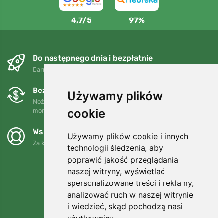
4,7/5
97%
Do następnego dnia i bezpłatnie
Darmowa wysyłka dla zamówień powyżej 250 PLN
Bezpłatne wymiany i zwroty
Używamy plików
Możesz zwrócić lub wymienić swoje zamówienie w dowolnym
cookie
momencie w ciągu 90 dni.
Wspieramy Trees.org
Używamy plików cookie i innych
Za każde zamówienie sadzimy drzewo! Czytaj więcej
O nas
.
technologii śledzenia, aby
poprawić jakość przeglądania
naszej witryny, wyświetlać
spersonalizowane treści i reklamy,
analizować ruch w naszej witrynie
i wiedzieć, skąd pochodzą nasi