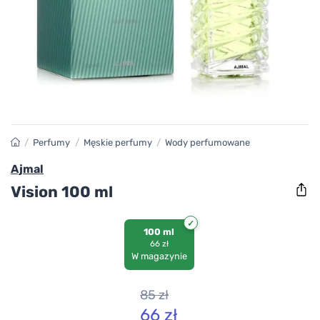
/
Perfumy
/
Męskie perfumy
/
Wody perfumowane
Ajmal
Vision 100 ml
100 ml
66 zł
W magazynie
85
zł
66
zł