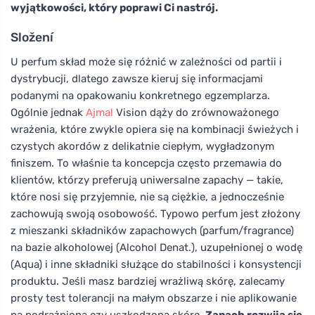
wyjątkowości, który poprawi Ci nastrój.
Složení
U perfum skład może się różnić w zależności od partii i
dystrybucji, dlatego zawsze kieruj się informacjami
podanymi na opakowaniu konkretnego egzemplarza.
Ogólnie jednak
Ajmal
Vision dąży do zrównoważonego
wrażenia, które zwykle opiera się na kombinacji świeżych i
czystych akordów z delikatnie ciepłym, wygładzonym
finiszem. To właśnie ta koncepcja często przemawia do
klientów, którzy preferują uniwersalne zapachy — takie,
które nosi się przyjemnie, nie są ciężkie, a jednocześnie
zachowują swoją osobowość. Typowo perfum jest złożony
z mieszanki składników zapachowych (parfum/fragrance)
na bazie alkoholowej (Alcohol Denat.), uzupełnionej o wodę
(Aqua) i inne składniki służące do stabilności i konsystencji
produktu. Jeśli masz bardziej wrażliwą skórę, zalecamy
prosty test tolerancji na małym obszarze i nie aplikowanie
na podrażnioną czy uszkodzoną skórę.
Zapach rozwija się