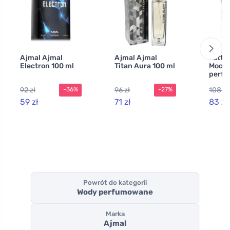
Ajmal Ajmal
Ajmal Ajmal
Latta
Electron 100 ml
Titan Aura 100 ml
Mood
perf
unise
92 zł
96 zł
108 zł
-36%
-27%
59 zł
71 zł
83 zł
Powrót do kategorii
Wody perfumowane
Marka
Ajmal