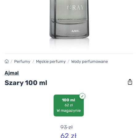
/
Perfumy
/
Męskie perfumy
/
Wody perfumowane
Ajmal
Szary 100 ml
100 ml
62 zł
W magazynie
93
zł
62
zł