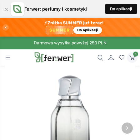
×
Ferwer: perfumy i kosmetyki
Do aplikacji
⚡
Zniżka SUMMER już teraz!
×
SUMMER
Do aplikacji
Darmowa wysyłka powyżej 250 PLN
0
›