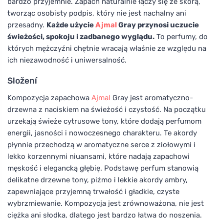
bardzo przyjemnie. Zapach naturalnie łączy się ze skórą,
tworząc osobisty podpis, który nie jest nachalny ani
przesadny.
Każde użycie
Ajmal
Gray przynosi uczucie
świeżości, spokoju i zadbanego wyglądu.
To perfumy, do
których mężczyźni chętnie wracają właśnie ze względu na
ich niezawodność i uniwersalność.
Složení
Kompozycja zapachowa
Ajmal
Gray jest aromatyczno-
drzewna z naciskiem na świeżość i czystość. Na początku
urzekają świeże cytrusowe tony, które dodają perfumom
energii, jasności i nowoczesnego charakteru. Te akordy
płynnie przechodzą w aromatyczne serce z ziołowymi i
lekko korzennymi niuansami, które nadają zapachowi
męskość i elegancką głębię. Podstawę perfum stanowią
delikatne drzewne tony, piżmo i lekkie akordy ambry,
zapewniające przyjemną trwałość i gładkie, czyste
wybrzmiewanie. Kompozycja jest zrównoważona, nie jest
ciężka ani słodka, dlatego jest bardzo łatwa do noszenia.