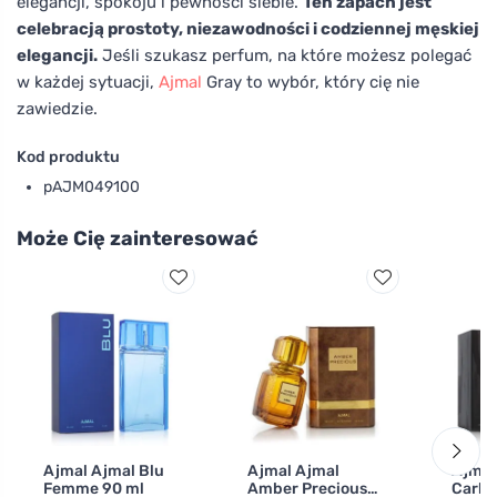
elegancji, spokoju i pewności siebie.
Ten zapach jest
celebracją prostoty, niezawodności i codziennej męskiej
elegancji.
Jeśli szukasz perfum, na które możesz polegać
w każdej sytuacji,
Ajmal
Gray to wybór, który cię nie
zawiedzie.
Kod produktu
pAJM049100
Może Cię zainteresować
Ajmal Ajmal Blu
Ajmal Ajmal
Ajmal
Femme 90 ml
Amber Precious
Carbo