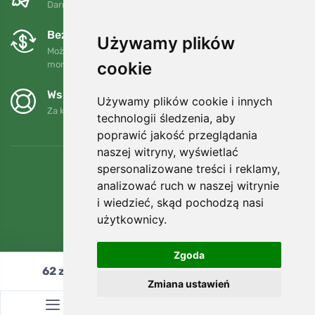
Darmowa wysyłka dla zamówień powyżej 250 PLN
Bezpłatne wymiany i zwroty
Używamy plików
Możesz zwrócić lub wymienić swoje zamówienie w dowolnym
cookie
momencie w ciągu 90 dni.
Wspieramy Trees.org
Używamy plików cookie i innych
Za każde zamówienie sadzimy drzewo! Czytaj więcej
O nas
.
technologii śledzenia, aby
poprawić jakość przeglądania
naszej witryny, wyświetlać
spersonalizowane treści i reklamy,
analizować ruch w naszej witrynie
i wiedzieć, skąd pochodzą nasi
użytkownicy.
Zgoda
62
zł
Dodaj do koszyka
Zmiana ustawień
© Topshelf s.r.o. Wszelkie prawa zastrzeżone.