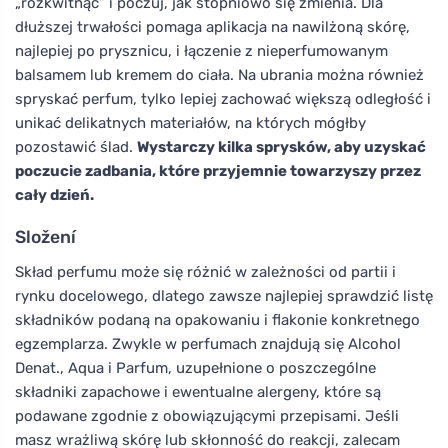
„rozkwitnąć” i poczuj, jak stopniowo się zmienia. Dla
dłuższej trwałości pomaga aplikacja na nawilżoną skórę,
najlepiej po prysznicu, i łączenie z nieperfumowanym
balsamem lub kremem do ciała. Na ubrania można również
spryskać perfum, tylko lepiej zachować większą odległość i
unikać delikatnych materiałów, na których mógłby
pozostawić ślad.
Wystarczy kilka sprysków, aby uzyskać
poczucie zadbania, które przyjemnie towarzyszy przez
cały dzień.
Složení
Skład perfumu może się różnić w zależności od partii i
rynku docelowego, dlatego zawsze najlepiej sprawdzić listę
składników podaną na opakowaniu i flakonie konkretnego
egzemplarza. Zwykle w perfumach znajdują się Alcohol
Denat., Aqua i Parfum, uzupełnione o poszczególne
składniki zapachowe i ewentualne alergeny, które są
podawane zgodnie z obowiązującymi przepisami. Jeśli
masz wrażliwą skórę lub skłonność do reakcji, zalecam