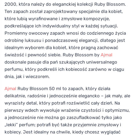
2000, która należy do eleganckiej kolekcji Ruby Blossom.
Ten zapach został zaprojektowany specjalnie dla kobiet,
które lubią wyrafinowane i zmysłowe kompozycje,
podkreślające ich indywidualny styl w każdej sytuacji.
Promienny owocowy zapach wnosi do codziennego życia
odrobinę luksusu i ponadczasowej elegancji, dlatego jest
idealnym wyborem dla kobiet, które pragną zachować
świeżość i pewność siebie. Ruby Blossom by
Ajmal
doskonale pasuje dla pań szukających uniwersalnego
perfumu, który podkreśli ich kobiecość zarówno w ciągu
dnia, jak i wieczorem.
Ajmal
Ruby Blossom 50 ml to zapach, który działa
delikatnie, radośnie i jednocześnie elegancko – jak mały, ale
wyrazisty detal, który potrafi rozświetlić cały dzień. Na
pierwszy wdech wywołuje wrażenie czystości i optymizmu,
a jednocześnie nie można go zaszufladkować tylko jako
„lekki” perfum; potrafi być także przyjemnie zmysłowy i
kobiecy. Jest idealny na chwile, kiedy chcesz wyglądać