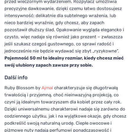
przed wieczornym wydarzeniem. Rozpylacz umożliwia
precyzyjne dawkowanie, dzięki czemu łatwo dostosujesz
intensywność: delikatnie dla subtelnego wrażenia, lub
nieco bardziej wyraźnie, gdy chcesz, aby zapach
pozostawił dłuższy ślad. Opakowanie wygląda elegancko i
czysto, więc nadaje się również jako prezent – zwłaszcza
jeśli szukasz czegoś gustownego, co sprawi radość i
jednocześnie nie będzie wydawać się zbyt „ryzykowne”.
Pojemność 50 ml to idealny rozmiar, kiedy chcesz mieć
swój ulubiony zapach zawsze przy sobie.
Další info
Ruby Blossom by
Ajmal
charakteryzuje się długotrwałą
trwałością i przyjemną, choć nieinwazyjną projekcją, co
czyni ją idealnym towarzyszem dla kobiet przez cały rok.
Dzięki uniwersalnemu charakterowi nadaje się zarówno do
codziennego użytku, jak i na wyjątkowe okazje, gdy chcesz
podkreślić swoją naturalną urodę. Ciepłe owocowe i
piżmowe nuty nadają perfumowi ponadczasowość i