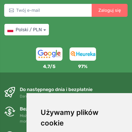
Zaloguj się
Polski / PLN
4,7/5
97%
Do następnego dnia i bezpłatnie
Darmowa wysyłka dla zamówień powyżej 250 PLN
Bezpłatne wymiany i zwroty
Używamy plików
Możesz zwrócić lub wymienić swoje zamówienie w dowolnym
cookie
momencie w ciągu 90 dni.