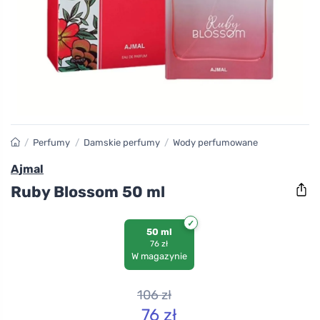
/
Perfumy
/
Damskie perfumy
/
Wody perfumowane
Ajmal
Ruby Blossom 50 ml
50 ml
76 zł
W magazynie
106
zł
76
zł