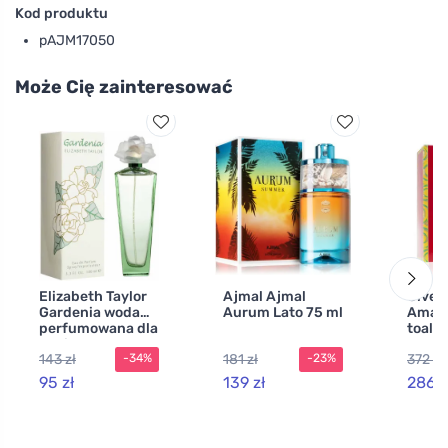
Kod produktu
pAJM17050
Może Cię zainteresować
Elizabeth Taylor
Ajmal Ajmal
Given
Gardenia woda
Aurum Lato 75 ml
Amari
perfumowana dla
toale
kobiet 100 ml
kobie
143 zł
181 zł
372 zł
-34%
-23%
95 zł
139 zł
286 z