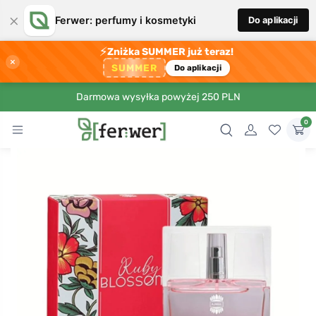
×
Ferwer: perfumy i kosmetyki
Do aplikacji
⚡
Zniżka SUMMER już teraz!
×
SUMMER
Do aplikacji
Darmowa wysyłka powyżej 250 PLN
0