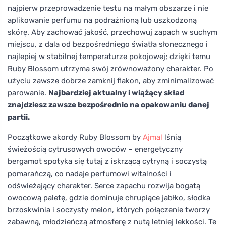
najpierw przeprowadzenie testu na małym obszarze i nie
aplikowanie perfumu na podrażnioną lub uszkodzoną
skórę. Aby zachować jakość, przechowuj zapach w suchym
miejscu, z dala od bezpośredniego światła słonecznego i
najlepiej w stabilnej temperaturze pokojowej; dzięki temu
Ruby Blossom utrzyma swój zrównoważony charakter. Po
użyciu zawsze dobrze zamknij flakon, aby zminimalizować
parowanie.
Najbardziej aktualny i wiążący skład
znajdziesz zawsze bezpośrednio na opakowaniu danej
partii.
Początkowe akordy Ruby Blossom by
Ajmal
lśnią
świeżością cytrusowych owoców – energetyczny
bergamot spotyka się tutaj z iskrzącą cytryną i soczystą
pomarańczą, co nadaje perfumowi witalności i
odświeżający charakter. Serce zapachu rozwija bogatą
owocową paletę, gdzie dominuje chrupiące jabłko, słodka
brzoskwinia i soczysty melon, których połączenie tworzy
zabawną, młodzieńczą atmosferę z nutą letniej lekkości. Te