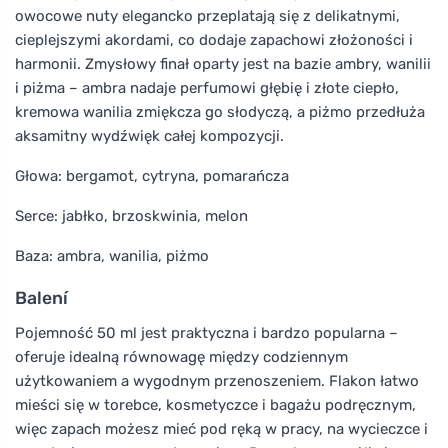
owocowe nuty elegancko przeplatają się z delikatnymi,
cieplejszymi akordami, co dodaje zapachowi złożoności i
harmonii. Zmysłowy finał oparty jest na bazie ambry, wanilii
i piżma – ambra nadaje perfumowi głębię i złote ciepło,
kremowa wanilia zmiękcza go słodyczą, a piżmo przedłuża
aksamitny wydźwięk całej kompozycji.
Głowa: bergamot, cytryna, pomarańcza
Serce: jabłko, brzoskwinia, melon
Baza: ambra, wanilia, piżmo
Balení
Pojemność 50 ml jest praktyczna i bardzo popularna –
oferuje idealną równowagę między codziennym
użytkowaniem a wygodnym przenoszeniem. Flakon łatwo
mieści się w torebce, kosmetyczce i bagażu podręcznym,
więc zapach możesz mieć pod ręką w pracy, na wycieczce i