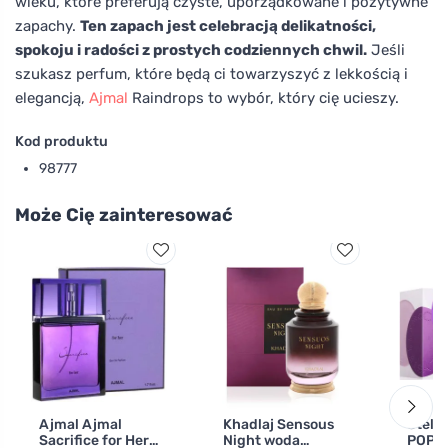
wieku, które preferują czyste, uporządkowane i pozytywne
zapachy.
Ten zapach jest celebracją delikatności,
spokoju i radości z prostych codziennych chwil.
Jeśli
szukasz perfum, które będą ci towarzyszyć z lekkością i
elegancją,
Ajmal
Raindrops to wybór, który cię ucieszy.
Kod produktu
98777
Może Cię zainteresować
Ajmal Ajmal
Khadlaj Sensous
Stell
Sacrifice for Her
Night woda
POP B