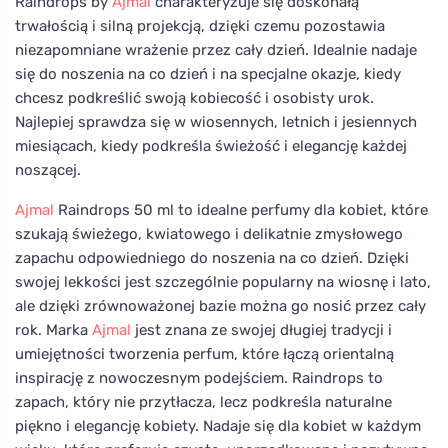
Raindrops by
Ajmal
charakteryzuje się doskonałą
trwałością i silną projekcją, dzięki czemu pozostawia
niezapomniane wrażenie przez cały dzień. Idealnie nadaje
się do noszenia na co dzień i na specjalne okazje, kiedy
chcesz podkreślić swoją kobiecość i osobisty urok.
Najlepiej sprawdza się w wiosennych, letnich i jesiennych
miesiącach, kiedy podkreśla świeżość i elegancję każdej
noszącej.
Ajmal
Raindrops 50 ml to idealne perfumy dla kobiet, które
szukają świeżego, kwiatowego i delikatnie zmysłowego
zapachu odpowiedniego do noszenia na co dzień. Dzięki
swojej lekkości jest szczególnie popularny na wiosnę i lato,
ale dzięki zrównoważonej bazie można go nosić przez cały
rok. Marka
Ajmal
jest znana ze swojej długiej tradycji i
umiejętności tworzenia perfum, które łączą orientalną
inspirację z nowoczesnym podejściem. Raindrops to
zapach, który nie przytłacza, lecz podkreśla naturalne
piękno i elegancję kobiety. Nadaje się dla kobiet w każdym