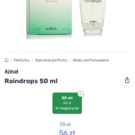
/
Perfumy
/
Damskie perfumy
/
Wody perfumowane
Ajmal
Raindrops 50 ml
50 ml
56 zł
W magazynie
73
zł
56
zł