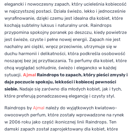
elegancki i nowoczesny zapach, który ucieleśnia kobiecość
w najczystszej postaci. Działa świeżo, lekko i jednocześnie
wyrafinowanie, dzięki czemu jest idealna dla kobiet, które
kochają subtelny luksus i naturalny urok. Raindrops
przypomina spokojny poranek po deszczu, kiedy powietrze
jest świeże, czyste i pełne nowej energii. Zapach nie jest
nachalny ani ciężki, wręcz przeciwnie, utrzymuje się w
duchu harmonii i delikatności, która podkreśla osobowość
noszącej bez jej przytłaczania. To perfumy dla kobiet, które
chcą wyglądać schludnie, świeżo i elegancko w każdej
sytuacji.
Ajmal
Raindrops to zapach, który pieści zmysły i
daje poczucie spokoju, lekkości i kobiecej pewności
siebie.
Nadaje się zarówno dla młodych kobiet, jak i tych,
które preferują ponadczasową elegancję i czysty styl.
Raindrops by
Ajmal
należy do wyjątkowych kwiatowo-
owocowych perfum, które zostały wprowadzone na rynek
w 2006 roku jako część ikonicznej linii Raindrops. Ten
damski zapach został zaprojektowany dla kobiet, które