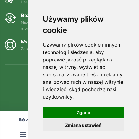
Darmowa wysyłka dla zamówień powyżej 250 PLN
Bezpłatne wymiany i zwroty
Używamy plików
Możesz zwrócić lub wymienić swoje zamówienie w dowolnym
cookie
momencie w ciągu 90 dni.
Wspieramy Trees.org
Używamy plików cookie i innych
Za każde zamówienie sadzimy drzewo! Czytaj więcej
O nas
.
technologii śledzenia, aby
poprawić jakość przeglądania
naszej witryny, wyświetlać
spersonalizowane treści i reklamy,
analizować ruch w naszej witrynie
i wiedzieć, skąd pochodzą nasi
użytkownicy.
Zgoda
56
zł
Dodaj do koszyka
Zmiana ustawień
© Topshelf s.r.o. Wszelkie prawa zastrzeżone.