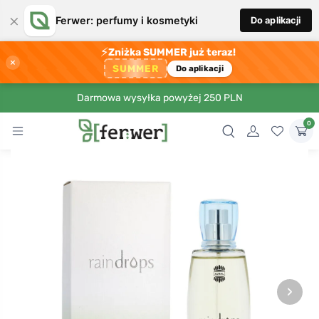
×
Ferwer: perfumy i kosmetyki
Do aplikacji
⚡
Zniżka SUMMER już teraz!
×
SUMMER
Do aplikacji
Darmowa wysyłka powyżej 250 PLN
0
›