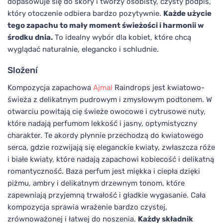
dopasowuje się do skóry i tworzy osobisty, czysty podpis,
który otoczenie odbiera bardzo pozytywnie.
Każde użycie
tego zapachu to mały moment świeżości i harmonii w
środku dnia.
To idealny wybór dla kobiet, które chcą
wyglądać naturalnie, elegancko i schludnie.
Složení
Kompozycja zapachowa
Ajmal
Raindrops jest kwiatowo-
świeża z delikatnym pudrowym i zmysłowym podtonem. W
otwarciu powitają cię świeże owocowe i cytrusowe nuty,
które nadają perfumom lekkość i jasny, optymistyczny
charakter. Te akordy płynnie przechodzą do kwiatowego
serca, gdzie rozwijają się eleganckie kwiaty, zwłaszcza róże
i białe kwiaty, które nadają zapachowi kobiecość i delikatną
romantyczność. Baza perfum jest miękka i ciepła dzięki
piżmu, ambry i delikatnym drzewnym tonom, które
zapewniają przyjemną trwałość i gładkie wygasanie. Cała
kompozycja sprawia wrażenie bardzo czystej,
zrównoważonej i łatwej do noszenia.
Każdy składnik