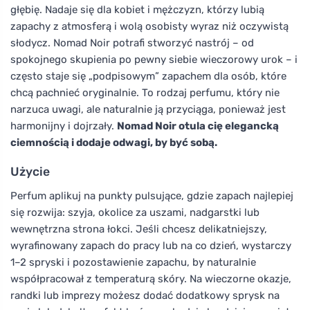
głębię. Nadaje się dla kobiet i mężczyzn, którzy lubią
zapachy z atmosferą i wolą osobisty wyraz niż oczywistą
słodycz. Nomad Noir potrafi stworzyć nastrój – od
spokojnego skupienia po pewny siebie wieczorowy urok – i
często staje się „podpisowym” zapachem dla osób, które
chcą pachnieć oryginalnie. To rodzaj perfumu, który nie
narzuca uwagi, ale naturalnie ją przyciąga, ponieważ jest
harmonijny i dojrzały.
Nomad Noir otula cię elegancką
ciemnością i dodaje odwagi, by być sobą.
Użycie
Perfum aplikuj na punkty pulsujące, gdzie zapach najlepiej
się rozwija: szyja, okolice za uszami, nadgarstki lub
wewnętrzna strona łokci. Jeśli chcesz delikatniejszy,
wyrafinowany zapach do pracy lub na co dzień, wystarczy
1–2 spryski i pozostawienie zapachu, by naturalnie
współpracował z temperaturą skóry. Na wieczorne okazje,
randki lub imprezy możesz dodać dodatkowy sprysk na