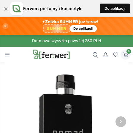
×
Ferwer: perfumy i kosmetyki
Do aplikacji
⚡
Zniżka SUMMER już teraz!
×
SUMMER
Do aplikacji
Darmowa wysyłka powyżej 250 PLN
0
›