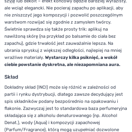
szyję lub dekolt – efekt końcowy będzie bardziej wyrazisty,
ale wciąż elegancki. Nie pocieraj zapachu po aplikacji, aby
nie zniszczyć jego kompozycji i pozwolić poszczególnym
warstwom rozwijać się zgodnie z zamysłem twórcy.
Świetnie sprawdza się także prosty trik: aplikuj na
nawilżoną skórę (na przykład po balsamie do ciała bez
zapachu), gdzie trwałość jest zauważalnie lepsza. Na
ubrania spryskuj z większej odległości, najlepiej na mniej
wrażliwe materiały.
Wystarczy kilka psiknięć, a wokół
ciebie powstanie dyskretna, ale niezapomniana aura.
Skład
Dokładny skład (INCI) może się różnić w zależności od
partii i rynku dystrybucji, dlatego zawsze decydujący jest
spis składników podany bezpośrednio na opakowaniu i
flakonie. Zazwyczaj jest to standardowa baza perfumeryjna
składająca się z alkoholu denaturowanego (np. Alcohol
Denat.), wody (Aqua) i kompozycji zapachowej
(Parfum/Fragrance), którą mogą uzupełniać dozwolone