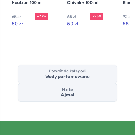
Neutron 100 ml
Chivalry 100 ml
Elect
65 zł
65 zł
92 zł
-23%
-23%
50 zł
50 zł
58 zł
Powrót do kategorii
Wody perfumowane
Marka
Ajmal