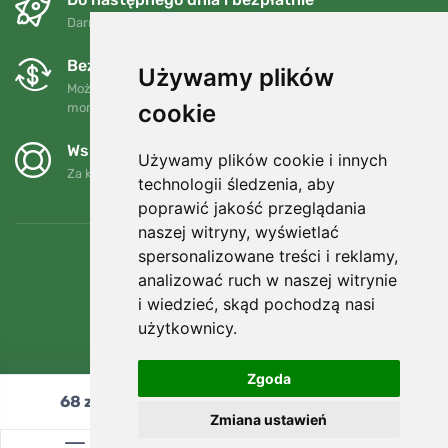
Darmowa wysyłka dla zamówień powyżej 250 PLN
Bezpłatne wymiany i zwroty
Używamy plików
Możesz zwrócić lub wymienić swoje zamówienie w dowolnym
cookie
momencie w ciągu 90 dni.
Wspieramy Trees.org
Używamy plików cookie i innych
Za każde zamówienie sadzimy drzewo! Czytaj więcej
O nas
.
technologii śledzenia, aby
poprawić jakość przeglądania
naszej witryny, wyświetlać
spersonalizowane treści i reklamy,
analizować ruch w naszej witrynie
i wiedzieć, skąd pochodzą nasi
użytkownicy.
Zgoda
68
zł
Dodaj do koszyka
Zmiana ustawień