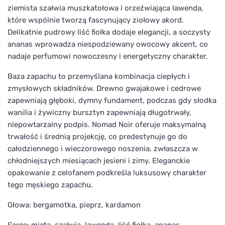
ziemista szałwia muszkatołowa i orzeźwiająca lawenda,
które wspólnie tworzą fascynujący ziołowy akord.
Delikatnie pudrowy liść fiołka dodaje elegancji, a soczysty
ananas wprowadza niespodziewany owocowy akcent, co
nadaje perfumowi nowoczesny i energetyczny charakter.
Baza zapachu to przemyślana kombinacja ciepłych i
zmysłowych składników. Drewno gwajakowe i cedrowe
zapewniają głęboki, dymny fundament, podczas gdy słodka
wanilia i żywiczny bursztyn zapewniają długotrwały,
niepowtarzalny podpis. Nomad Noir oferuje maksymalną
trwałość i średnią projekcję, co predestynuje go do
całodziennego i wieczorowego noszenia, zwłaszcza w
chłodniejszych miesiącach jesieni i zimy. Eleganckie
opakowanie z celofanem podkreśla luksusowy charakter
tego męskiego zapachu.
Głowa: bergamotka, pieprz, kardamon
Serce: mięta, szałwia, lawenda, liść fiołka, ananas