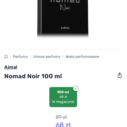
/
Perfumy
/
Unisex perfumy
/
Wody perfumowane
Ajmal
Nomad Noir 100 ml
100 ml
68 zł
W magazynie
89
zł
68
zł