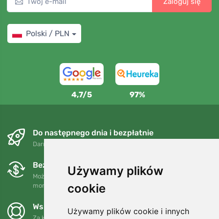
Zaloguj się
Polski / PLN
4,7/5
97%
Do następnego dnia i bezpłatnie
Darmowa wysyłka dla zamówień powyżej 250 PLN
Bezpłatne wymiany i zwroty
Używamy plików
Możesz zwrócić lub wymienić swoje zamówienie w dowolnym
cookie
momencie w ciągu 90 dni.
Wspieramy Trees.org
Używamy plików cookie i innych
Za każde zamówienie sadzimy drzewo! Czytaj więcej
O nas
.