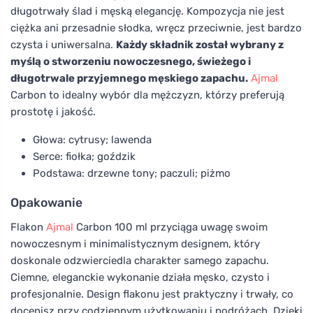
długotrwały ślad i męską elegancję. Kompozycja nie jest
ciężka ani przesadnie słodka, wręcz przeciwnie, jest bardzo
czysta i uniwersalna.
Każdy składnik został wybrany z
myślą o stworzeniu nowoczesnego, świeżego i
długotrwale przyjemnego męskiego zapachu.
Ajmal
Carbon to idealny wybór dla mężczyzn, którzy preferują
prostotę i jakość.
Głowa: cytrusy; lawenda
Serce: fiołka; goździk
Podstawa: drzewne tony; paczuli; piżmo
Opakowanie
Flakon
Ajmal
Carbon 100 ml przyciąga uwagę swoim
nowoczesnym i minimalistycznym designem, który
doskonale odzwierciedla charakter samego zapachu.
Ciemne, eleganckie wykonanie działa męsko, czysto i
profesjonalnie. Design flakonu jest praktyczny i trwały, co
docenisz przy codziennym użytkowaniu i podróżach. Dzięki