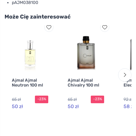
pAJM038100
Może Cię zainteresować
Ajmal Ajmal
Ajmal Ajmal
Ajmal
Neutron 100 ml
Chivalry 100 ml
Elect
65 zł
65 zł
92 zł
-23%
-23%
50 zł
50 zł
58 zł