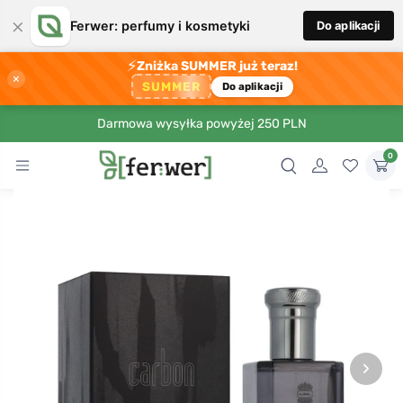
×
Ferwer: perfumy i kosmetyki
Do aplikacji
⚡
Zniżka SUMMER już teraz!
×
SUMMER
Do aplikacji
Darmowa wysyłka powyżej 250 PLN
0
›