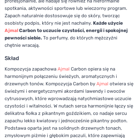
profesjonalnie, ale nadaje się również na nieformalne
spotkania, aktywności sportowe lub wieczorny program.
Zapach naturalnie dostosowuje się do skóry, tworząc
osobisty podpis, który nie jest nachalny.
Każde użycie
Ajmal
Carbon to uczucie czystości, energii i spokojnej
pewności siebie.
To perfumy, do których mężczyźni
chętnie wracają.
Skład
Kompozycja zapachowa
Ajmal
Carbon opiera się na
harmonijnym połączeniu świeżych, aromatycznych i
drzewnych tonów. Kompozycja Carbon by
Ajmal
otwiera się
świeżymi i energetycznymi akordami lawendy i owoców
cytrusowych, które wprowadzają natychmiastowe uczucie
czystości i witalności. W nutach serca harmonijnie łączy się
delikatna fiołka z pikantnym goździkiem, co nadaje sercu
zapachu lekko kwiatowy i jednocześnie pikantny podton.
Podstawa oparta jest na solidnych drzewnych tonach,
zmysłowym piżmie i głębokim paczuli, które zapewniają