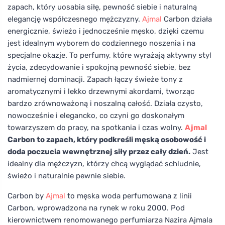
zapach, który uosabia siłę, pewność siebie i naturalną
elegancję współczesnego mężczyzny.
Ajmal
Carbon działa
energicznie, świeżo i jednocześnie męsko, dzięki czemu
jest idealnym wyborem do codziennego noszenia i na
specjalne okazje. To perfumy, które wyrażają aktywny styl
życia, zdecydowanie i spokojną pewność siebie, bez
nadmiernej dominacji. Zapach łączy świeże tony z
aromatycznymi i lekko drzewnymi akordami, tworząc
bardzo zrównoważoną i noszalną całość. Działa czysto,
nowocześnie i elegancko, co czyni go doskonałym
towarzyszem do pracy, na spotkania i czas wolny.
Ajmal
Carbon to zapach, który podkreśli męską osobowość i
doda poczucia wewnętrznej siły przez cały dzień.
Jest
idealny dla mężczyzn, którzy chcą wyglądać schludnie,
świeżo i naturalnie pewnie siebie.
Carbon by
Ajmal
to męska woda perfumowana z linii
Carbon, wprowadzona na rynek w roku 2000. Pod
kierownictwem renomowanego perfumiarza Nazira Ajmala