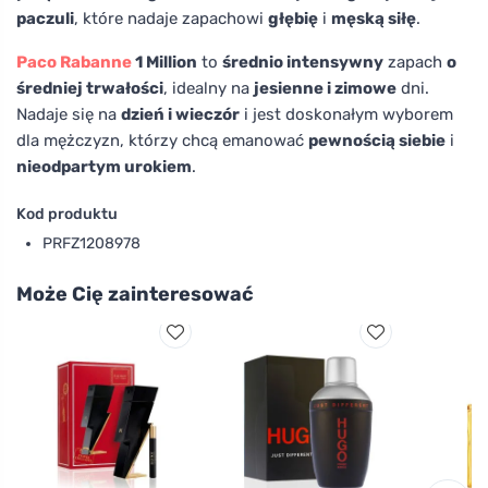
paczuli
, które nadaje zapachowi
głębię
i
męską siłę
.
Paco Rabanne
1 Million
to
średnio intensywny
zapach
o
średniej trwałości
, idealny na
jesienne i zimowe
dni.
Nadaje się na
dzień i wieczór
i jest doskonałym wyborem
dla mężczyzn, którzy chcą emanować
pewnością siebie
i
nieodpartym urokiem
.
Kod produktu
PRFZ1208978
Może Cię zainteresować