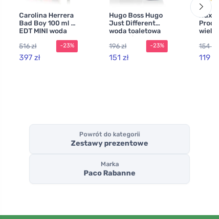
Carolina Herrera
Hugo Boss Hugo
Nuxe 
Bad Boy 100 ml +
Just Different
Prodi
EDT MINI woda
woda toaletowa
wielo
toaletowa dla
dla mężczyzn 75
suchy
516 zł
196 zł
154 zł
-23%
-23%
mężczyzn
ml
twarzy
włosó
397 zł
151 zł
119 zł
Powrót do kategorii
Zestawy prezentowe
Marka
Paco Rabanne