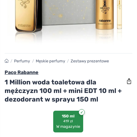
/
Perfumy
/
Męskie perfumy
/
Zestawy prezentowe
Paco Rabanne
1 Million woda toaletowa dla
mężczyzn 100 ml + mini EDT 10 ml +
dezodorant w sprayu 150 ml
150 ml
419 zł
W magazynie