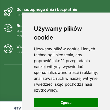
Do następnego dnia i bezpłatnie
Darmowa wysyłka dla zamówień powyżej 250 PLN
Bezpłatne wymiany i zwroty
Używamy plików
Możesz zwrócić lub wymienić swoje zamówienie w dowolnym
cookie
momencie w ciągu 90 dni.
Wspieramy Trees.org
Używamy plików cookie i innych
Za każde zamówienie sadzimy drzewo! Czytaj więcej
O nas
.
technologii śledzenia, aby
poprawić jakość przeglądania
naszej witryny, wyświetlać
spersonalizowane treści i reklamy,
analizować ruch w naszej witrynie
i wiedzieć, skąd pochodzą nasi
użytkownicy.
Zgoda
419
zł
Dodaj do koszyka