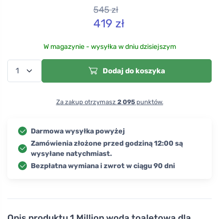
545
zł
419
zł
W magazynie - wysyłka w dniu dzisiejszym
Dodaj do koszyka
Za zakup otrzymasz
2 095
punktów.
Darmowa wysyłka powyżej
Zamówienia złożone przed godziną 12:00 są
wysyłane natychmiast.
Bezpłatna wymiana i zwrot w ciągu 90 dni
Opis produktu
1 Million woda toaletowa dla