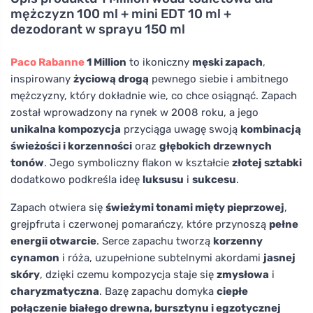
mężczyzn 100 ml + mini EDT 10 ml +
dezodorant w sprayu 150 ml
Paco Rabanne
1 Million
to ikoniczny
męski zapach
,
inspirowany
życiową drogą
pewnego siebie i ambitnego
mężczyzny, który dokładnie wie, co chce osiągnąć. Zapach
został wprowadzony na rynek w 2008 roku, a jego
unikalna kompozycja
przyciąga uwagę swoją
kombinacją
świeżości i korzenności
oraz
głębokich drzewnych
tonów
. Jego symboliczny flakon w kształcie
złotej sztabki
dodatkowo podkreśla ideę
luksusu
i
sukcesu
.
Zapach otwiera się
świeżymi tonami mięty pieprzowej
,
grejpfruta i czerwonej pomarańczy, które przynoszą
pełne
energii otwarcie
. Serce zapachu tworzą
korzenny
cynamon
i róża, uzupełnione subtelnymi akordami
jasnej
skóry
, dzięki czemu kompozycja staje się
zmysłowa
i
charyzmatyczna
. Bazę zapachu domyka
ciepłe
połączenie białego drewna, bursztynu i egzotycznej