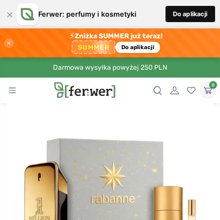
×
Ferwer: perfumy i kosmetyki
Do aplikacji
⚡
Zniżka SUMMER już teraz!
×
SUMMER
Do aplikacji
Darmowa wysyłka powyżej 250 PLN
0